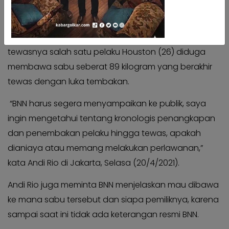
pengungkapan kasus narkotika di Kabupaten Bone,
Kabar
Kabar
Sulawesi Selatan.
Pilkada
Pilkada
Dia juga meminta BNN menjelaskan kronologi
Opini
Opini
tewasnya salah satu pelaku Houston (26) diduga
Kabar
Kabar
membawa sabu seberat 89 kilogram yang berakhir
Kader
Kader
tewas dengan luka tembakan.
Kabar
Kabar
Kabar
Kabar
“BNN harus segera menyampaikan ke publik, saya
Kabar
Kabar
ingin mengetahui tentang kronologis penangkapan
Kabinet
Kabinet
dan penembakan pelaku hingga tewas, apakah
Kabar
Kabar
dianiaya atau memang melakukan perlawanan,”
UKM
UKM
kata Andi Rio di Jakarta, Selasa (20/4/2021).
Kabar
Kabar
Andi Rio juga meminta BNN menjelaskan mau dibawa
DPP
DPP
ke mana sabu tersebut dan siapa pemiliknya, karena
Pojok
Pojok
sampai saat ini tidak ada keterangan resmi BNN.
Kagol
Kagol