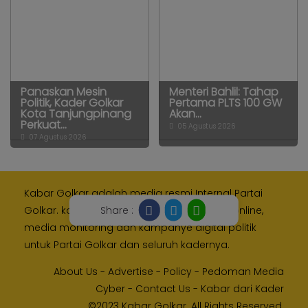
Panaskan Mesin
Menteri Bahlil: Tahap
Politik, Kader Golkar
Pertama PLTS 100 GW
Kota Tanjungpinang
Akan...
Perkuat...
05 Agustus 2026
07 Agustus 2026
Kabar Golkar adalah media resmi Internal Partai
Share :
Golkar. kami memberikan layanan media online,
media monitoring dan kampanye digital politik
untuk Partai Golkar dan seluruh kadernya.
About Us
-
Advertise
-
Policy
-
Pedoman Media
Cyber
-
Contact Us
-
Kabar dari Kader
©2023 Kabar Golkar. All Rights Reserved.