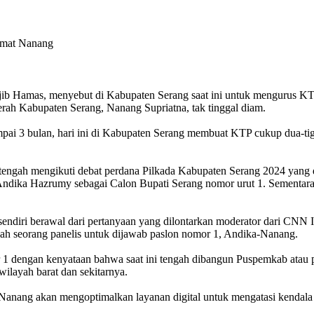
kmat Nanang
b Hamas, menyebut di Kabupaten Serang saat ini untuk mengurus KTP
rah Kabupaten Serang, Nanang Supriatna, tak tinggal diam.
i 3 bulan, hari ini di Kabupaten Serang membuat KTP cukup dua-tiga 
engah mengikuti debat perdana Pilkada Kabupaten Serang 2024 yang 
dika Hazrumy sebagai Calon Bupati Serang nomor urut 1. Sementara
endiri berawal dari pertanyaan yang dilontarkan moderator dari CNN 
ah seorang panelis untuk dijawab paslon nomor 1, Andika-Nanang.
1 dengan kenyataan bahwa saat ini tengah dibangun Puspemkab atau p
ilayah barat dan sekitarnya.
nang akan mengoptimalkan layanan digital untuk mengatasi kendala ja