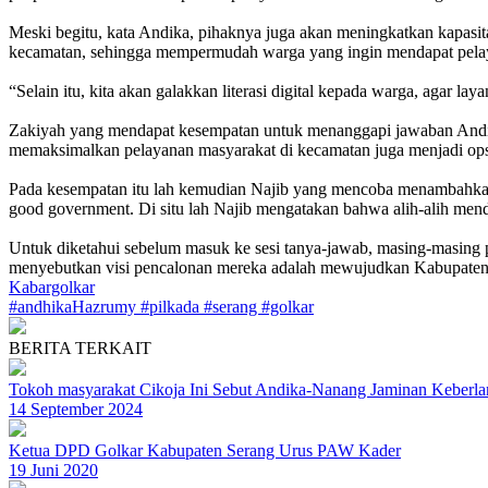
Meski begitu, kata Andika, pihaknya juga akan meningkatkan kapasi
kecamatan, sehingga mempermudah warga yang ingin mendapat pela
“Selain itu, kita akan galakkan literasi digital kepada warga, agar l
Zakiyah yang mendapat kesempatan untuk menanggapi jawaban Andika
memaksimalkan pelayanan masyarakat di kecamatan juga menjadi ops
Pada kesempatan itu lah kemudian Najib yang mencoba menambahkan
good government. Di situ lah Najib mengatakan bahwa alih-alih men
Untuk diketahui sebelum masuk ke sesi tanya-jawab, masing-masin
menyebutkan visi pencalonan mereka adalah mewujudkan Kabupaten S
Kabargolkar
#andhikaHazrumy
#pilkada
#serang
#golkar
BERITA TERKAIT
Tokoh masyarakat Cikoja Ini Sebut Andika-Nanang Jaminan Keberla
14 September 2024
Ketua DPD Golkar Kabupaten Serang Urus PAW Kader
19 Juni 2020