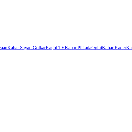
yaan
Kabar Sayap Golkar
Kagol TV
Kabar Pilkada
Opini
Kabar Kader
Ka