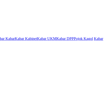
bar Kabar
Kabar Kabinet
Kabar UKM
Kabar DPP
Pojok Kagol
Kabar