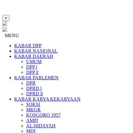
×
MENU
KABAR DPP
KABAR NASIONAL
KABAR DAERAH
UMUM
DPP l
DPP ll
KABAR PARLEMEN
DPR
DPRD l
DPRD ll
KABAR KARYA KEKARYAAN
SOKSI
MKGR
KOSGORO 1957
AMPI
AL HIDAYAH
MDI