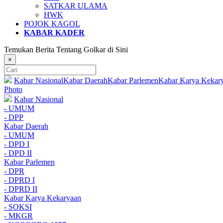
SATKAR ULAMA
HWK
POJOK KAGOL
KABAR KADER
Temukan Berita Tentang Golkar di Sini
×
Kabar Nasional
Kabar Daerah
Kabar Parlemen
Kabar Karya Kekar
Photo
Kabar Nasional
- UMUM
- DPP
Kabar Daerah
- UMUM
- DPD I
- DPD II
Kabar Parlemen
- DPR
- DPRD I
- DPRD II
Kabar Karya Kekaryaan
- SOKSI
- MKGR