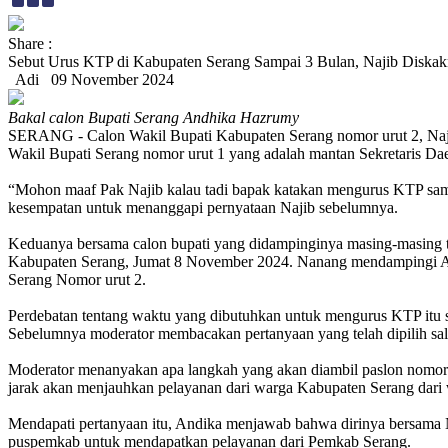
Share :
Sebut Urus KTP di Kabupaten Serang Sampai 3 Bulan, Najib Diska
Adi
09 November 2024
Bakal calon Bupati Serang Andhika Hazrumy
SERANG - Calon Wakil Bupati Kabupaten Serang nomor urut 2, Naji
Wakil Bupati Serang nomor urut 1 yang adalah mantan Sekretaris Dae
“Mohon maaf Pak Najib kalau tadi bapak katakan mengurus KTP sampa
kesempatan untuk menanggapi pernyataan Najib sebelumnya.
Keduanya bersama calon bupati yang didampinginya masing-masing t
Kabupaten Serang, Jumat 8 November 2024. Nanang mendampingi An
Serang Nomor urut 2.
Perdebatan tentang waktu yang dibutuhkan untuk mengurus KTP itu s
Sebelumnya moderator membacakan pertanyaan yang telah dipilih sal
Moderator menanyakan apa langkah yang akan diambil paslon nomor 
jarak akan menjauhkan pelayanan dari warga Kabupaten Serang dari w
Mendapati pertanyaan itu, Andika menjawab bahwa dirinya bersama Na
puspemkab untuk mendapatkan pelayanan dari Pemkab Serang.