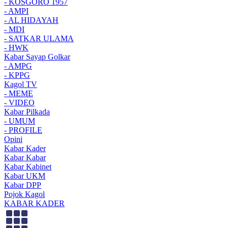
- KOSGORO 1957
- AMPI
- AL HIDAYAH
- MDI
- SATKAR ULAMA
- HWK
Kabar Sayap Golkar
- AMPG
- KPPG
Kagol TV
- MEME
- VIDEO
Kabar Pilkada
- UMUM
- PROFILE
Opini
Kabar Kader
Kabar Kabar
Kabar Kabinet
Kabar UKM
Kabar DPP
Pojok Kagol
KABAR KADER