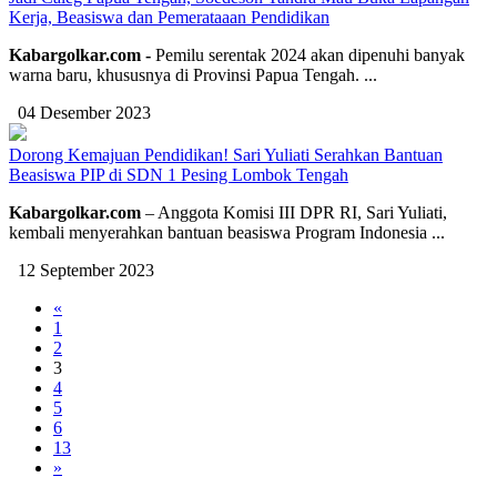
Kerja, Beasiswa dan Pemerataaan Pendidikan
Kabargolkar.com -
Pemilu serentak 2024 akan dipenuhi banyak
warna baru, khususnya di Provinsi Papua Tengah. ...
04 Desember 2023
Dorong Kemajuan Pendidikan! Sari Yuliati Serahkan Bantuan
Beasiswa PIP di SDN 1 Pesing Lombok Tengah
Kabargolkar.com
– Anggota Komisi III DPR RI, Sari Yuliati,
kembali menyerahkan bantuan beasiswa Program Indonesia ...
12 September 2023
«
1
2
3
4
5
6
13
»