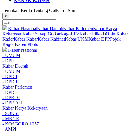
KABAR KADER
Temukan Berita Tentang Golkar di Sini
×
Kabar Nasional
Kabar Daerah
Kabar Parlemen
Kabar Karya
Kekaryaan
Kabar Sayap Golkar
Kagol TV
Kabar Pilkada
Opini
Kabar
Kader
Kabar Kabar
Kabar Kabinet
Kabar UKM
Kabar DPP
Pojok
Kagol
Kabar Photo
Kabar Nasional
- UMUM
- DPP
Kabar Daerah
- UMUM
- DPD I
- DPD II
Kabar Parlemen
- DPR
- DPRD I
- DPRD II
Kabar Karya Kekaryaan
- SOKSI
- MKGR
- KOSGORO 1957
- AMPI