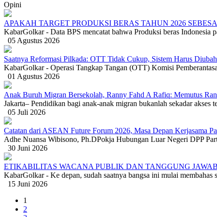
Opini
APAKAH TARGET PRODUKSI BERAS TAHUN 2026 SEBESAR
KabarGolkar - Data BPS mencatat bahwa Produksi beras Indonesia pa
05 Agustus 2026
Saatnya Reformasi Pilkada: OTT Tidak Cukup, Sistem Harus Diubah
KabarGolkar - Operasi Tangkap Tangan (OTT) Komisi Pemberantasa
01 Agustus 2026
Anak Buruh Migran Bersekolah, Ranny Fahd A Rafiq: Memutus Rant
Jakarta– Pendidikan bagi anak-anak migran bukanlah sekadar akses t
05 Juli 2026
Catatan dari ASEAN Future Forum 2026, Masa Depan Kerjasama Parta
Adhe Nuansa Wibisono, Ph.DPokja Hubungan Luar Negeri DPP Partai 
30 Juni 2026
ETIKABILITAS WACANA PUBLIK DAN TANGGUNG JAWAB
KabarGolkar - Ke depan, sudah saatnya bangsa ini mulai membahas seca
15 Juni 2026
1
2