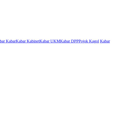
bar Kabar
Kabar Kabinet
Kabar UKM
Kabar DPP
Pojok Kagol
Kabar