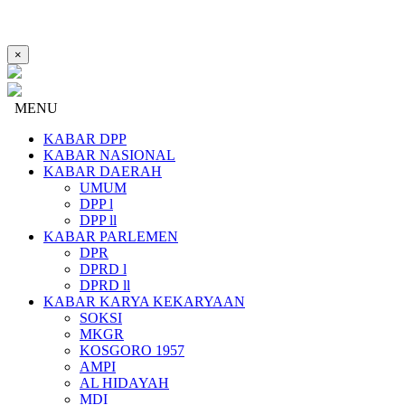
×
MENU
KABAR DPP
KABAR NASIONAL
KABAR DAERAH
UMUM
DPP l
DPP ll
KABAR PARLEMEN
DPR
DPRD l
DPRD ll
KABAR KARYA KEKARYAAN
SOKSI
MKGR
KOSGORO 1957
AMPI
AL HIDAYAH
MDI