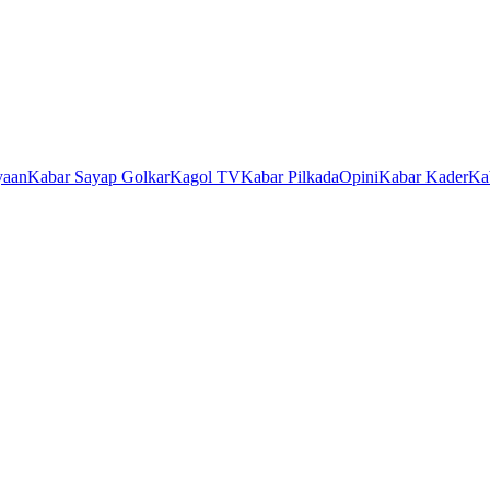
yaan
Kabar Sayap Golkar
Kagol TV
Kabar Pilkada
Opini
Kabar Kader
Ka