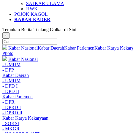
SATKAR ULAMA
HWK
POJOK KAGOL
KABAR KADER
Temukan Berita Tentang Golkar di Sini
×
Kabar Nasional
Kabar Daerah
Kabar Parlemen
Kabar Karya Kekar
Photo
Kabar Nasional
- UMUM
- DPP
Kabar Daerah
- UMUM
- DPD I
- DPD II
Kabar Parlemen
- DPR
- DPRD I
- DPRD II
Kabar Karya Kekaryaan
- SOKSI
- MKGR