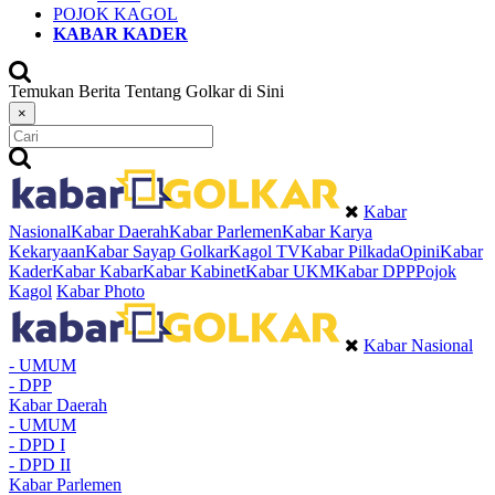
POJOK KAGOL
KABAR KADER
Temukan Berita Tentang Golkar di Sini
×
Kabar
Nasional
Kabar Daerah
Kabar Parlemen
Kabar Karya
Kekaryaan
Kabar Sayap Golkar
Kagol TV
Kabar Pilkada
Opini
Kabar
Kader
Kabar Kabar
Kabar Kabinet
Kabar UKM
Kabar DPP
Pojok
Kagol
Kabar Photo
Kabar Nasional
- UMUM
- DPP
Kabar Daerah
- UMUM
- DPD I
- DPD II
Kabar Parlemen