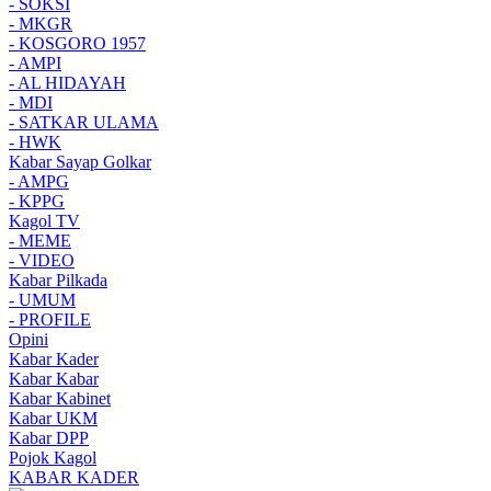
- SOKSI
- MKGR
- KOSGORO 1957
- AMPI
- AL HIDAYAH
- MDI
- SATKAR ULAMA
- HWK
Kabar Sayap Golkar
- AMPG
- KPPG
Kagol TV
- MEME
- VIDEO
Kabar Pilkada
- UMUM
- PROFILE
Opini
Kabar Kader
Kabar Kabar
Kabar Kabinet
Kabar UKM
Kabar DPP
Pojok Kagol
KABAR KADER