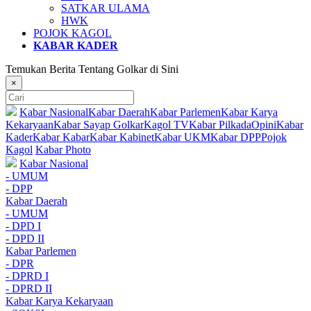
SATKAR ULAMA
HWK
POJOK KAGOL
KABAR KADER
Temukan Berita Tentang Golkar di Sini
×
Kabar Nasional
Kabar Daerah
Kabar Parlemen
Kabar Karya
Kekaryaan
Kabar Sayap Golkar
Kagol TV
Kabar Pilkada
Opini
Kabar
Kader
Kabar Kabar
Kabar Kabinet
Kabar UKM
Kabar DPP
Pojok
Kagol
Kabar Photo
Kabar Nasional
- UMUM
- DPP
Kabar Daerah
- UMUM
- DPD I
- DPD II
Kabar Parlemen
- DPR
- DPRD I
- DPRD II
Kabar Karya Kekaryaan