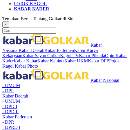
POJOK KAGOL
KABAR KADER
Temukan Berita Tentang Golkar di Sini
×
Kabar
Nasional
Kabar Daerah
Kabar Parlemen
Kabar Karya
Kekaryaan
Kabar Sayap Golkar
Kagol TV
Kabar Pilkada
Opini
Kabar
Kader
Kabar Kabar
Kabar Kabinet
Kabar UKM
Kabar DPP
Pojok
Kagol
Kabar Photo
Kabar Nasional
- UMUM
- DPP
Kabar Daerah
- UMUM
- DPD I
- DPD II
Kabar Parlemen
- DPR
- DPRD I