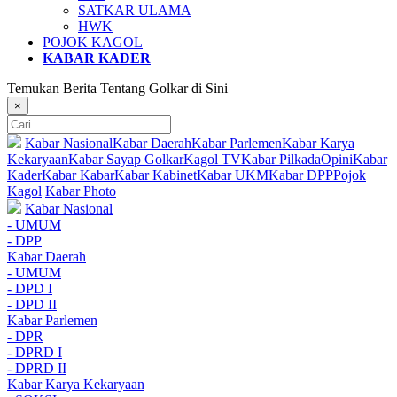
SATKAR ULAMA
HWK
POJOK KAGOL
KABAR KADER
Temukan Berita Tentang Golkar di Sini
×
Kabar Nasional
Kabar Daerah
Kabar Parlemen
Kabar Karya
Kekaryaan
Kabar Sayap Golkar
Kagol TV
Kabar Pilkada
Opini
Kabar
Kader
Kabar Kabar
Kabar Kabinet
Kabar UKM
Kabar DPP
Pojok
Kagol
Kabar Photo
Kabar Nasional
- UMUM
- DPP
Kabar Daerah
- UMUM
- DPD I
- DPD II
Kabar Parlemen
- DPR
- DPRD I
- DPRD II
Kabar Karya Kekaryaan