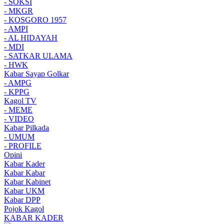
- SOKSI
- MKGR
- KOSGORO 1957
- AMPI
- AL HIDAYAH
- MDI
- SATKAR ULAMA
- HWK
Kabar Sayap Golkar
- AMPG
- KPPG
Kagol TV
- MEME
- VIDEO
Kabar Pilkada
- UMUM
- PROFILE
Opini
Kabar Kader
Kabar Kabar
Kabar Kabinet
Kabar UKM
Kabar DPP
Pojok Kagol
KABAR KADER