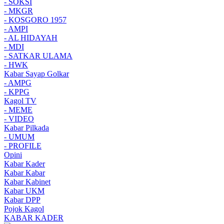
- SOKSI
- MKGR
- KOSGORO 1957
- AMPI
- AL HIDAYAH
- MDI
- SATKAR ULAMA
- HWK
Kabar Sayap Golkar
- AMPG
- KPPG
Kagol TV
- MEME
- VIDEO
Kabar Pilkada
- UMUM
- PROFILE
Opini
Kabar Kader
Kabar Kabar
Kabar Kabinet
Kabar UKM
Kabar DPP
Pojok Kagol
KABAR KADER