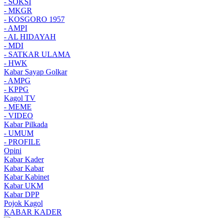
- SOKSI
- MKGR
- KOSGORO 1957
- AMPI
- AL HIDAYAH
- MDI
- SATKAR ULAMA
- HWK
Kabar Sayap Golkar
- AMPG
- KPPG
Kagol TV
- MEME
- VIDEO
Kabar Pilkada
- UMUM
- PROFILE
Opini
Kabar Kader
Kabar Kabar
Kabar Kabinet
Kabar UKM
Kabar DPP
Pojok Kagol
KABAR KADER