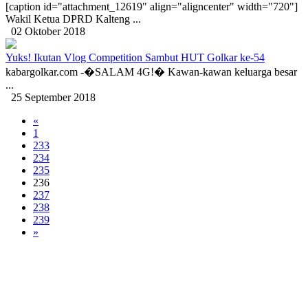
[caption id="attachment_12619" align="aligncenter" width="720"]
Wakil Ketua DPRD Kalteng ...
02 Oktober 2018
Yuks! Ikutan Vlog Competition Sambut HUT Golkar ke-54
kabargolkar.com -�SALAM 4G!� Kawan-kawan keluarga besar
...
25 September 2018
«
1
233
234
235
236
237
238
239
»