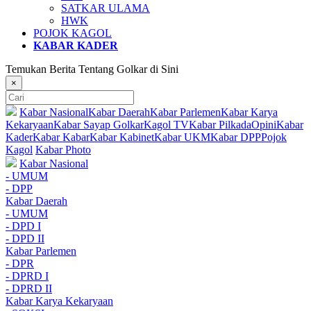
SATKAR ULAMA
HWK
POJOK KAGOL
KABAR KADER
Temukan Berita Tentang Golkar di Sini
×
Kabar Nasional
Kabar Daerah
Kabar Parlemen
Kabar Karya
Kekaryaan
Kabar Sayap Golkar
Kagol TV
Kabar Pilkada
Opini
Kabar
Kader
Kabar Kabar
Kabar Kabinet
Kabar UKM
Kabar DPP
Pojok
Kagol
Kabar Photo
Kabar Nasional
- UMUM
- DPP
Kabar Daerah
- UMUM
- DPD I
- DPD II
Kabar Parlemen
- DPR
- DPRD I
- DPRD II
Kabar Karya Kekaryaan