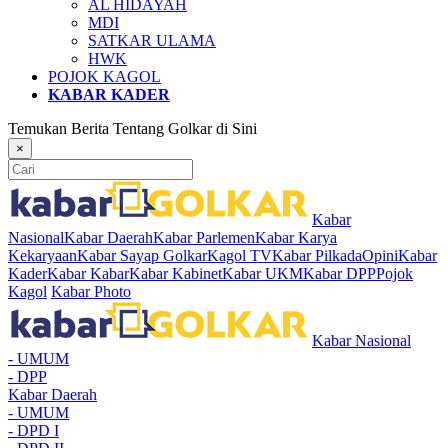
AL HIDAYAH
MDI
SATKAR ULAMA
HWK
POJOK KAGOL
KABAR KADER
Temukan Berita Tentang Golkar di Sini
×
Kabar
Nasional
Kabar Daerah
Kabar Parlemen
Kabar Karya
Kekaryaan
Kabar Sayap Golkar
Kagol TV
Kabar Pilkada
Opini
Kabar
Kader
Kabar Kabar
Kabar Kabinet
Kabar UKM
Kabar DPP
Pojok
Kagol
Kabar Photo
Kabar Nasional
- UMUM
- DPP
Kabar Daerah
- UMUM
- DPD I