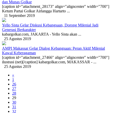
dan Munas Golkar
[caption id="attachment_28173" align="aligncenter" width="700"]
Ketum Partai Golkar Airlangga Hartarto ...
11 September 2019
Yello Sista Gelar Diskusi Kebangsaan, Dorong Milenial Jadi
Generasi Berkarakter
kabargolkar.com, JAKARTA - Yello Sista akan ...
25 Agustus 2019
AMPI Makassar Gelar Dialog Kebangsaan: Peran Aktif Milenial
Kawal Keberagaman
[caption id="attachment_27466" align="aligncenter" width="700"]
ilustrasi (net)[/caption] kabargolkar.com, MAKASSAR - ...
25 Agustus 2019
«
1
26
27
28
29
30
31
32