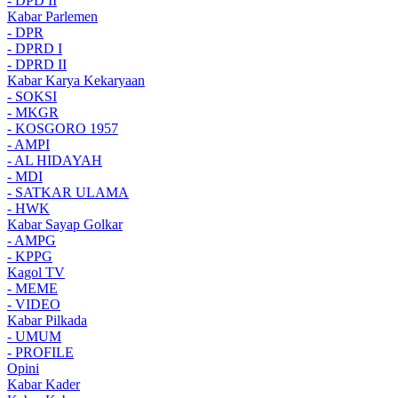
- DPD II
Kabar Parlemen
- DPR
- DPRD I
- DPRD II
Kabar Karya Kekaryaan
- SOKSI
- MKGR
- KOSGORO 1957
- AMPI
- AL HIDAYAH
- MDI
- SATKAR ULAMA
- HWK
Kabar Sayap Golkar
- AMPG
- KPPG
Kagol TV
- MEME
- VIDEO
Kabar Pilkada
- UMUM
- PROFILE
Opini
Kabar Kader