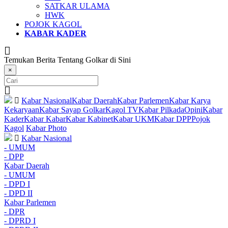
SATKAR ULAMA
HWK
POJOK KAGOL
KABAR KADER
Temukan Berita Tentang Golkar di Sini
×
Kabar Nasional
Kabar Daerah
Kabar Parlemen
Kabar Karya
Kekaryaan
Kabar Sayap Golkar
Kagol TV
Kabar Pilkada
Opini
Kabar
Kader
Kabar Kabar
Kabar Kabinet
Kabar UKM
Kabar DPP
Pojok
Kagol
Kabar Photo
Kabar Nasional
- UMUM
- DPP
Kabar Daerah
- UMUM
- DPD I
- DPD II
Kabar Parlemen
- DPR
- DPRD I