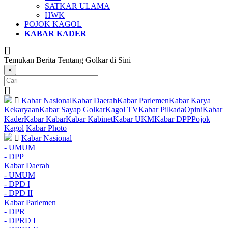
SATKAR ULAMA
HWK
POJOK KAGOL
KABAR KADER
Temukan Berita Tentang Golkar di Sini
×
Kabar Nasional
Kabar Daerah
Kabar Parlemen
Kabar Karya
Kekaryaan
Kabar Sayap Golkar
Kagol TV
Kabar Pilkada
Opini
Kabar
Kader
Kabar Kabar
Kabar Kabinet
Kabar UKM
Kabar DPP
Pojok
Kagol
Kabar Photo
Kabar Nasional
- UMUM
- DPP
Kabar Daerah
- UMUM
- DPD I
- DPD II
Kabar Parlemen
- DPR
- DPRD I