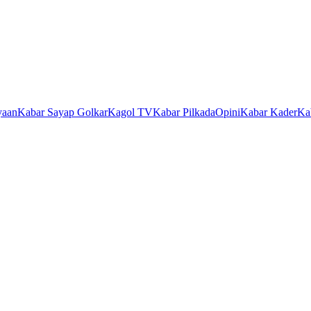
yaan
Kabar Sayap Golkar
Kagol TV
Kabar Pilkada
Opini
Kabar Kader
Ka