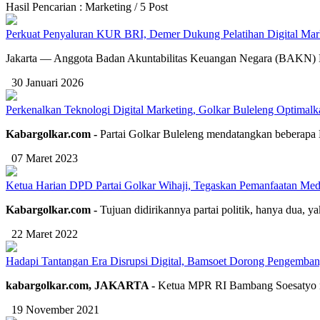
Hasil Pencarian : Marketing / 5 Post
Perkuat Penyaluran KUR BRI, Demer Dukung Pelatihan Digital Mar
Jakarta — Anggota Badan Akuntabilitas Keuangan Negara (BAKN) 
30 Januari 2026
Perkenalkan Teknologi Digital Marketing, Golkar Buleleng Optim
Kabargolkar.com -
Partai Golkar Buleleng mendatangkan beberap
07 Maret 2023
Ketua Harian DPD Partai Golkar Wihaji, Tegaskan Pemanfaatan Meds
Kabargolkar.com -
Tujuan didirikannya partai politik, hanya dua, y
22 Maret 2022
Hadapi Tantangan Era Disrupsi Digital, Bamsoet Dorong Pengemban
kabargolkar.com, JAKARTA -
Ketua MPR RI Bambang Soesatyo menu
19 November 2021