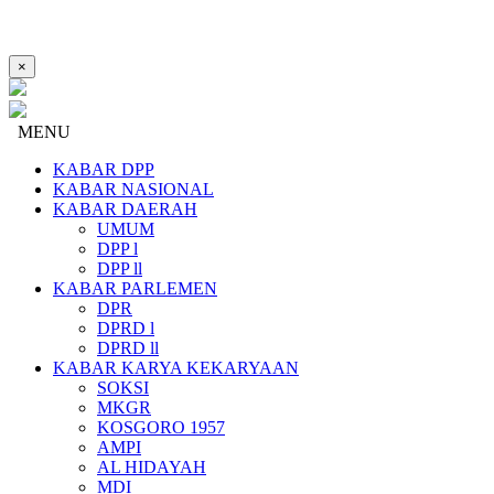
×
MENU
KABAR DPP
KABAR NASIONAL
KABAR DAERAH
UMUM
DPP l
DPP ll
KABAR PARLEMEN
DPR
DPRD l
DPRD ll
KABAR KARYA KEKARYAAN
SOKSI
MKGR
KOSGORO 1957
AMPI
AL HIDAYAH
MDI