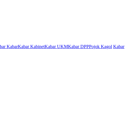
bar Kabar
Kabar Kabinet
Kabar UKM
Kabar DPP
Pojok Kagol
Kabar