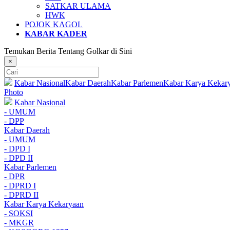
SATKAR ULAMA
HWK
POJOK KAGOL
KABAR KADER
Temukan Berita Tentang Golkar di Sini
×
Kabar Nasional
Kabar Daerah
Kabar Parlemen
Kabar Karya Kekar
Photo
Kabar Nasional
- UMUM
- DPP
Kabar Daerah
- UMUM
- DPD I
- DPD II
Kabar Parlemen
- DPR
- DPRD I
- DPRD II
Kabar Karya Kekaryaan
- SOKSI
- MKGR