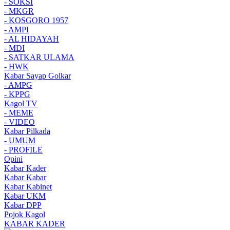
- SOKSI
- MKGR
- KOSGORO 1957
- AMPI
- AL HIDAYAH
- MDI
- SATKAR ULAMA
- HWK
Kabar Sayap Golkar
- AMPG
- KPPG
Kagol TV
- MEME
- VIDEO
Kabar Pilkada
- UMUM
- PROFILE
Opini
Kabar Kader
Kabar Kabar
Kabar Kabinet
Kabar UKM
Kabar DPP
Pojok Kagol
KABAR KADER