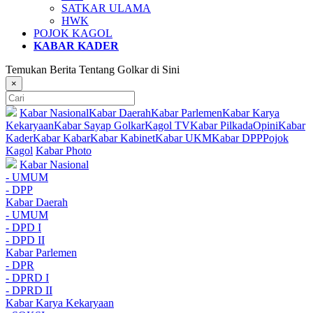
SATKAR ULAMA
HWK
POJOK KAGOL
KABAR KADER
Temukan Berita Tentang Golkar di Sini
×
Kabar Nasional
Kabar Daerah
Kabar Parlemen
Kabar Karya
Kekaryaan
Kabar Sayap Golkar
Kagol TV
Kabar Pilkada
Opini
Kabar
Kader
Kabar Kabar
Kabar Kabinet
Kabar UKM
Kabar DPP
Pojok
Kagol
Kabar Photo
Kabar Nasional
- UMUM
- DPP
Kabar Daerah
- UMUM
- DPD I
- DPD II
Kabar Parlemen
- DPR
- DPRD I
- DPRD II
Kabar Karya Kekaryaan