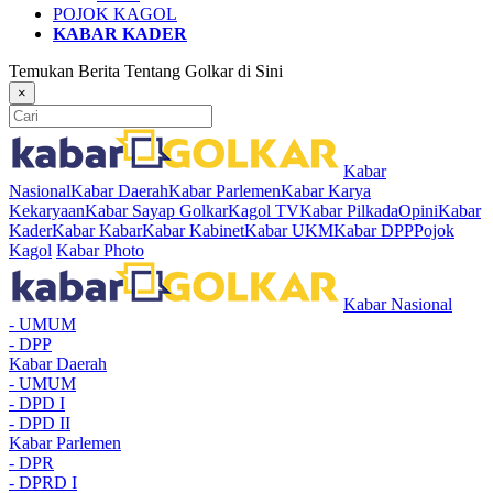
POJOK KAGOL
KABAR KADER
Temukan Berita Tentang Golkar di Sini
×
Kabar
Nasional
Kabar Daerah
Kabar Parlemen
Kabar Karya
Kekaryaan
Kabar Sayap Golkar
Kagol TV
Kabar Pilkada
Opini
Kabar
Kader
Kabar Kabar
Kabar Kabinet
Kabar UKM
Kabar DPP
Pojok
Kagol
Kabar Photo
Kabar Nasional
- UMUM
- DPP
Kabar Daerah
- UMUM
- DPD I
- DPD II
Kabar Parlemen
- DPR
- DPRD I