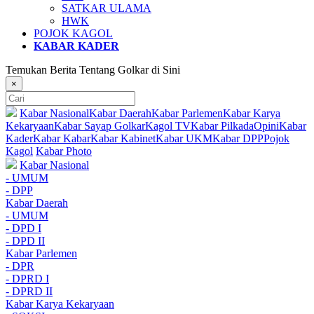
SATKAR ULAMA
HWK
POJOK KAGOL
KABAR KADER
Temukan Berita Tentang Golkar di Sini
×
Kabar Nasional
Kabar Daerah
Kabar Parlemen
Kabar Karya
Kekaryaan
Kabar Sayap Golkar
Kagol TV
Kabar Pilkada
Opini
Kabar
Kader
Kabar Kabar
Kabar Kabinet
Kabar UKM
Kabar DPP
Pojok
Kagol
Kabar Photo
Kabar Nasional
- UMUM
- DPP
Kabar Daerah
- UMUM
- DPD I
- DPD II
Kabar Parlemen
- DPR
- DPRD I
- DPRD II
Kabar Karya Kekaryaan