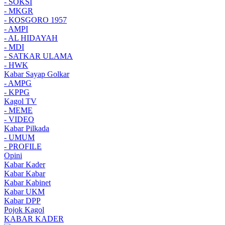
- SOKSI
- MKGR
- KOSGORO 1957
- AMPI
- AL HIDAYAH
- MDI
- SATKAR ULAMA
- HWK
Kabar Sayap Golkar
- AMPG
- KPPG
Kagol TV
- MEME
- VIDEO
Kabar Pilkada
- UMUM
- PROFILE
Opini
Kabar Kader
Kabar Kabar
Kabar Kabinet
Kabar UKM
Kabar DPP
Pojok Kagol
KABAR KADER