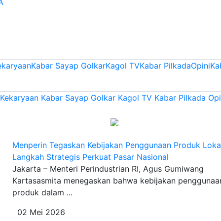
A
ekaryaan
Kabar Sayap Golkar
Kagol TV
Kabar Pilkada
Opini
Ka
 Kekaryaan
Kabar Sayap Golkar
Kagol TV
Kabar Pilkada
Opi
Menperin Tegaskan Kebijakan Penggunaan Produk Loka
Langkah Strategis Perkuat Pasar Nasional
Jakarta – Menteri Perindustrian RI, Agus Gumiwang
Kartasasmita menegaskan bahwa kebijakan penggunaa
produk dalam ...
02 Mei 2026