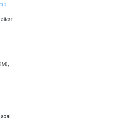
rap
Golkar
DM),
 soal