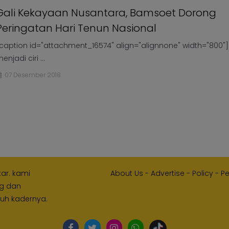
Gali Kekayaan Nusantara, Bamsoet Dorong
Peringatan Hari Tenun Nasional
caption id="attachment_16574" align="alignnone" width="800"]
enjadi ciri ...
07 Desember 2018
kar. kami
About Us
-
Advertise
-
Policy
-
P
ng dan
ruh kadernya.