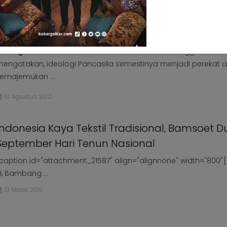
Pidato Kebangsaan di HUT CSIS, Airlangga Har
Pancasila Seharusnya Jadi Perekat Tenun
Kebangsaan Kita
abargolkar.com -
Ketua Umum Partai Golkar Airlangga Hartar
engatakan, ideologi Pancasila semestinya menjadi perekat a
emajemukan ...
10 Agustus 2021
Indonesia Kaya Tekstil Tradisional, Bamsoet 
September Hari Tenun Nasional
caption id="attachment_21587" align="alignnone" width="800"]
I, Bambang ...
13 Maret 2019