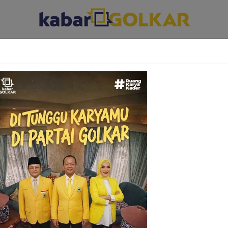
ABAR DAERAH
KABAR PARLEMEN
KABAR KARYA KEKARYAAN
Kemenperin Dorong Industri Tenun Nasional N
Lewat Inovasi dan Kolaborasi IKM
akarta – Kementerian Perindustrian (Kemenperin) terus memp
engembangan industri kain tenun nasional melalui berbagai ..
03 Juni 2026