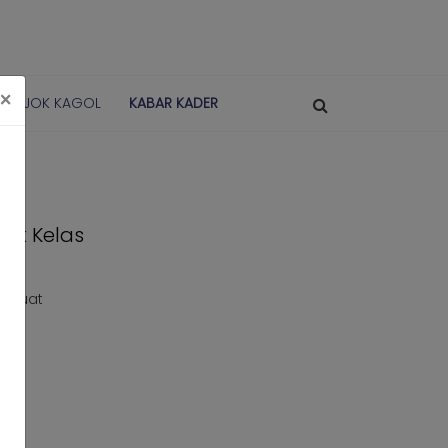
×
POJOK KAGOL
KABAR KADER
aik Kelas
erkuat
.