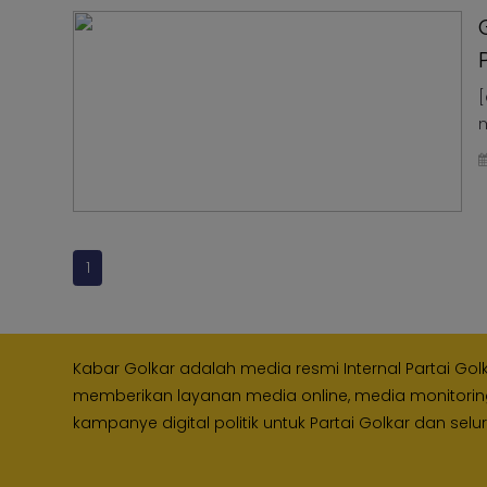
Kabar
KABAR
Photo
KADER
[
m
1
Kabar Golkar adalah media resmi Internal Partai Gol
memberikan layanan media online, media monitori
kampanye digital politik untuk Partai Golkar dan selu