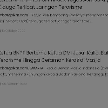
Diduga Terlibat Jaringan Terorisme
abargolkar.com -
Ketua MPR Bambang Soesatyo mengomenta
ipil negara (ASN) terduga terlibat jaringan terorisme ...
18 Oktober 2022
Ketua BNPT Bertemu Ketua DMI Jusuf Kalla, B
Terorisme Hingga Ceramah Keras di Masjid
abargolkar.com, JAKARTA -
Ketua Dewan Masjid Indonesia (DMI)
alla, menerima kunjungan Kepala Badan Nasional Penanggulan
05 Februari 2022