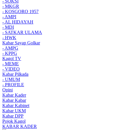
- SOKSI
- MKGR
- KOSGORO 1957
- AMPI
- AL HIDAYAH
- MDI
- SATKAR ULAMA
- HWK
Kabar Sayap Golkar
- AMPG
- KPPG
Kagol TV
- MEME
- VIDEO
Kabar Pilkada
- UMUM
- PROFILE
Opini
Kabar Kader
Kabar Kabar
Kabar Kabinet
Kabar UKM
Kabar DPP
Pojok Kagol
KABAR KADER