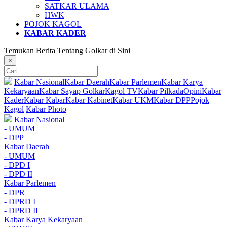
SATKAR ULAMA
HWK
POJOK KAGOL
KABAR KADER
Temukan Berita Tentang Golkar di Sini
×
Kabar Nasional
Kabar Daerah
Kabar Parlemen
Kabar Karya
Kekaryaan
Kabar Sayap Golkar
Kagol TV
Kabar Pilkada
Opini
Kabar
Kader
Kabar Kabar
Kabar Kabinet
Kabar UKM
Kabar DPP
Pojok
Kagol
Kabar Photo
Kabar Nasional
- UMUM
- DPP
Kabar Daerah
- UMUM
- DPD I
- DPD II
Kabar Parlemen
- DPR
- DPRD I
- DPRD II
Kabar Karya Kekaryaan