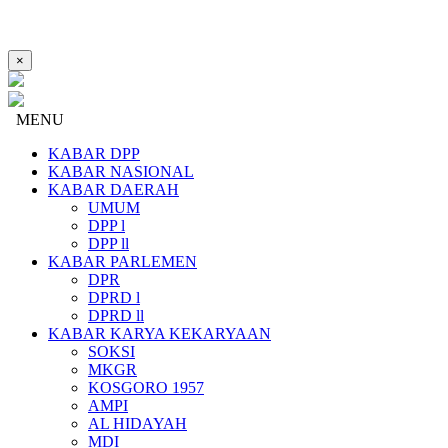
×
MENU
KABAR DPP
KABAR NASIONAL
KABAR DAERAH
UMUM
DPP l
DPP ll
KABAR PARLEMEN
DPR
DPRD l
DPRD ll
KABAR KARYA KEKARYAAN
SOKSI
MKGR
KOSGORO 1957
AMPI
AL HIDAYAH
MDI