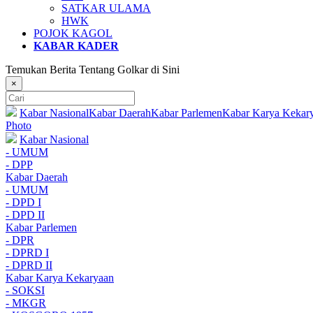
SATKAR ULAMA
HWK
POJOK KAGOL
KABAR KADER
Temukan Berita Tentang Golkar di Sini
×
Kabar Nasional
Kabar Daerah
Kabar Parlemen
Kabar Karya Kekar
Photo
Kabar Nasional
- UMUM
- DPP
Kabar Daerah
- UMUM
- DPD I
- DPD II
Kabar Parlemen
- DPR
- DPRD I
- DPRD II
Kabar Karya Kekaryaan
- SOKSI
- MKGR