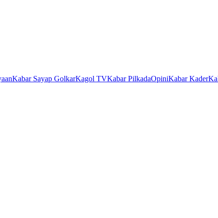
yaan
Kabar Sayap Golkar
Kagol TV
Kabar Pilkada
Opini
Kabar Kader
Ka