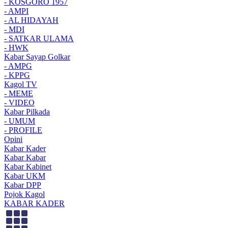
- KOSGORO 1957
- AMPI
- AL HIDAYAH
- MDI
- SATKAR ULAMA
- HWK
Kabar Sayap Golkar
- AMPG
- KPPG
Kagol TV
- MEME
- VIDEO
Kabar Pilkada
- UMUM
- PROFILE
Opini
Kabar Kader
Kabar Kabar
Kabar Kabinet
Kabar UKM
Kabar DPP
Pojok Kagol
KABAR KADER