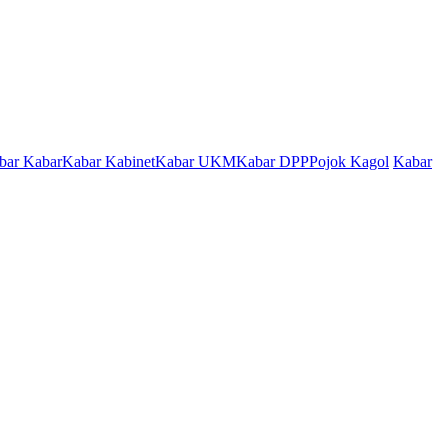
bar Kabar
Kabar Kabinet
Kabar UKM
Kabar DPP
Pojok Kagol
Kabar