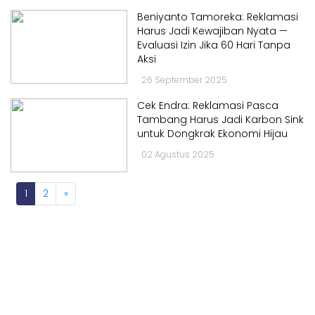
Kabar
Kabar
Beniyanto Tamoreka: Reklamasi
Pilkada
Pilkada
Harus Jadi Kewajiban Nyata —
Opini
Evaluasi Izin Jika 60 Hari Tanpa
Opini
Aksi
Kabar
Kabar
26 September 2025
Kader
Kader
Cek Endra: Reklamasi Pasca
Kabar
Kabar
Tambang Harus Jadi Karbon Sink
Kabar
Kabar
untuk Dongkrak Ekonomi Hijau
Kabar
02 Agustus 2025
Kabar
Kabinet
Kabinet
Kabar
1
2
»
Kabar
UKM
UKM
Kabar
Kabar
DPP
DPP
Pojok
Pojok
Kagol
Kagol
KABAR