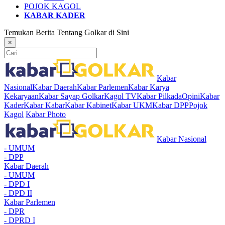
POJOK KAGOL
KABAR KADER
Temukan Berita Tentang Golkar di Sini
×
Kabar
Nasional
Kabar Daerah
Kabar Parlemen
Kabar Karya
Kekaryaan
Kabar Sayap Golkar
Kagol TV
Kabar Pilkada
Opini
Kabar
Kader
Kabar Kabar
Kabar Kabinet
Kabar UKM
Kabar DPP
Pojok
Kagol
Kabar Photo
Kabar Nasional
- UMUM
- DPP
Kabar Daerah
- UMUM
- DPD I
- DPD II
Kabar Parlemen
- DPR
- DPRD I