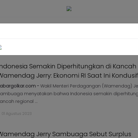
ABAR DAERAH
KABAR PARLEMEN
KABAR KARYA KEKARYAAN
t
Indonesia Semakin Diperhitungkan di Kancah 
Wamendag Jerry: Ekonomi RI Saat Ini Kondusif
abargolkar.com -
Wakil Menteri Perdagangan (Wamendag) Je
ambuaga menyatakan bahwa Indonesia semakin diperhitung
ancah regional ...
01 Agustus 2023
Wamendag Jerry Sambuaga Sebut Surplus