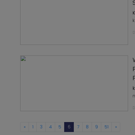
Kabar
KADER
Photo
K
k
k
m
«
1
3
4
5
6
7
8
9
51
»