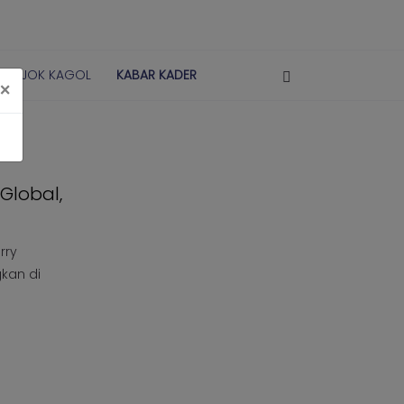
POJOK KAGOL
KABAR KADER
×
Global,
rry
kan di