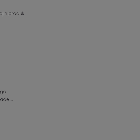
jin produk
aga
de ...