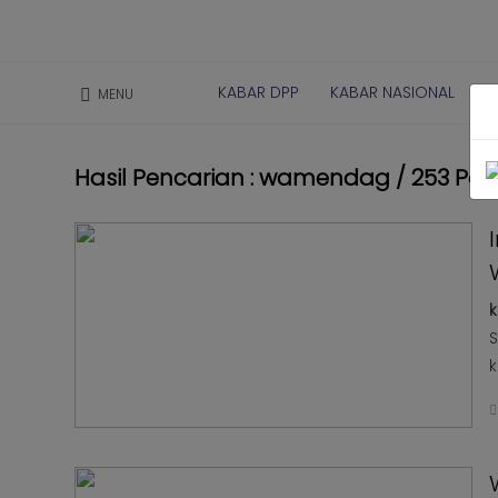
Kabar
Kabar
Nasional
KABAR DPP
KABAR NASIONAL
K
MENU
Nasional
Kabar
Kabar
Daerah
Daerah
Hasil Pencarian : wamendag / 253 Pos
Kabar
Kabar
Parlemen
Parlemen
Kabar
Kabar
Karya
Karya
Kekaryaan
k
Kekaryaan
S
Kabar
Kabar
k
Sayap
Sayap
Golkar
Golkar
Kagol
Kagol
TV
TV