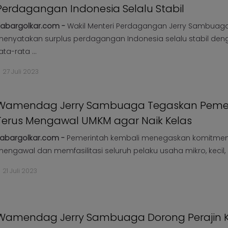
Perdagangan Indonesia Selalu Stabil
abargolkar.com -
Wakil Menteri Perdagangan Jerry Sambuag
enyatakan surplus perdagangan Indonesia selalu stabil de
ata-rata ...
27 Juli 2023
Wamendag Jerry Sambuaga Tegaskan Peme
Terus Mengawal UMKM agar Naik Kelas
abargolkar.com -
Pemerintah kembali menegaskan komitme
engawal dan memfasilitasi seluruh pelaku usaha mikro, kecil, d
21 Juli 2023
Wamendag Jerry Sambuaga Dorong Perajin K