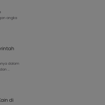
a
ngan angka
rintah
nnya dalam
an ...
ain di