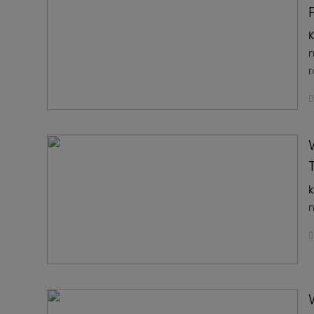
Kabar
Kabar
Pilkada
Pilkada
K
Opini
Opini
m
Kabar
r
Kabar
Kader
Kader
Kabar
Kabar
Kabar
Kabar
Kabar
Kabar
Kabinet
Kabinet
Kabar
k
Kabar
UKM
m
UKM
Kabar
Kabar
DPP
DPP
Pojok
Pojok
Kagol
Kagol
KABAR