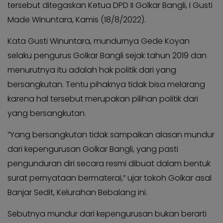
Kabar
tersebut ditegaskan Ketua DPD II Golkar Bangli, I Gusti
Kabar
Pilkada
Made Winuntara, Kamis (18/8/2022).
Pilkada
Opini
Opini
Kata Gusti Winuntara, mundurnya Gede Koyan
Kabar
Kabar
selaku pengurus Golkar Bangli sejak tahun 2019 dan
Kader
Kader
menurutnya itu adalah hak politik dari yang
Kabar
Kabar
bersangkutan. Tentu pihaknya tidak bisa melarang
Kabar
Kabar
karena hal tersebut merupakan pilihan politik dari
Kabar
Kabar
yang bersangkutan.
Kabinet
Kabinet
Kabar
”Yang bersangkutan tidak sampaikan alasan mundur
Kabar
UKM
dari kepengurusan Golkar Bangli, yang pasti
UKM
Kabar
pengunduran diri secara resmi dibuat dalam bentuk
Kabar
DPP
surat pernyataan bermaterai,” ujar tokoh Golkar asal
DPP
Pojok
Banjar Sedit, Kelurahan Bebalang ini.
Pojok
Kagol
Kagol
Sebutnya mundur dari kepengurusan bukan berarti
KABAR