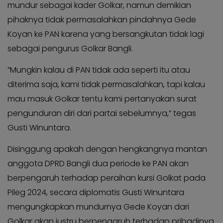
Kabar
mundur sebagai kader Golkar, namun demikian
KADER
Photo
pihaknya tidak permasalahkan pindahnya Gede
Koyan ke PAN karena yang bersangkutan tidak lagi
sebagai pengurus Golkar Bangli.
”Mungkin kalau di PAN tidak ada seperti itu atau
diterima saja, kami tidak permasalahkan, tapi kalau
mau masuk Golkar tentu kami pertanyakan surat
pengunduran diri dari partai sebelumnya,” tegas
Gusti Winuntara.
Disinggung apakah dengan hengkangnya mantan
anggota DPRD Bangli dua periode ke PAN akan
berpengaruh terhadap peraihan kursi Golkat pada
Pileg 2024, secara diplomatis Gusti Winuntara
mengungkapkan mundurnya Gede Koyan dari
Golkar akan justru berpengaruh terhadap pribadinya.