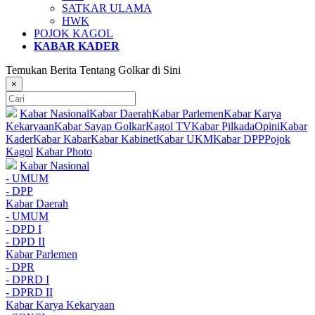
SATKAR ULAMA
HWK
POJOK KAGOL
KABAR KADER
Temukan Berita Tentang Golkar di Sini
×
Kabar Nasional
Kabar Daerah
Kabar Parlemen
Kabar Karya
Kekaryaan
Kabar Sayap Golkar
Kagol TV
Kabar Pilkada
Opini
Kabar
Kader
Kabar Kabar
Kabar Kabinet
Kabar UKM
Kabar DPP
Pojok
Kagol
Kabar Photo
Kabar Nasional
- UMUM
- DPP
Kabar Daerah
- UMUM
- DPD I
- DPD II
Kabar Parlemen
- DPR
- DPRD I
- DPRD II
Kabar Karya Kekaryaan