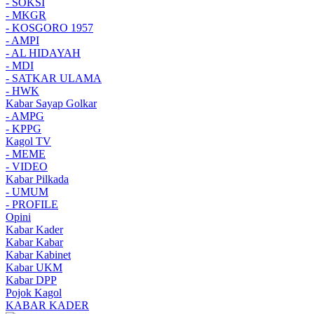
- SOKSI
- MKGR
- KOSGORO 1957
- AMPI
- AL HIDAYAH
- MDI
- SATKAR ULAMA
- HWK
Kabar Sayap Golkar
- AMPG
- KPPG
Kagol TV
- MEME
- VIDEO
Kabar Pilkada
- UMUM
- PROFILE
Opini
Kabar Kader
Kabar Kabar
Kabar Kabinet
Kabar UKM
Kabar DPP
Pojok Kagol
KABAR KADER