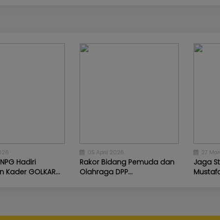
tus 2026
05 Agustus 2026
 Akademi Partai Golkar 2026,
Ketum Bahlil Resmi Buka TOT
Golkar,...
026
05 April 2026
27 Mar
NPG Hadiri
Rakor Bidang Pemuda dan
Jaga St
n Kader GOLKAR...
Olahraga DPP...
Mustafa