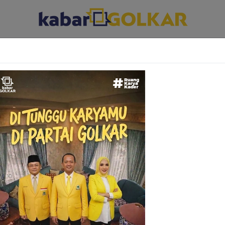
ABAR DAERAH
KABAR PARLEMEN
KABAR KARYA KEKARYAAN
ader Golkar
uat
lu
an bakal calon anggota