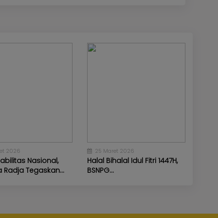
05 Agustus 2026
 Akademi
Bahlil Terharu Bertemu Mahasiswi
Berprestasi Asal Banyuasin,...
et 2026
25 Maret 2026
abilitas Nasional,
Halal Bihalal Idul Fitri 1447H,
 Radja Tegaskan...
BSNPG...