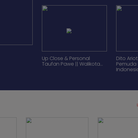
Puncak Perayaan Hari
Bernard 
Ulang Tahun Kabar Golkar
Pemimpin
Ke-4...
menjadi m
Up Close & Personal
Dito Ario
Taufan Pawe || Walikota...
Pemuda 
Indonesia