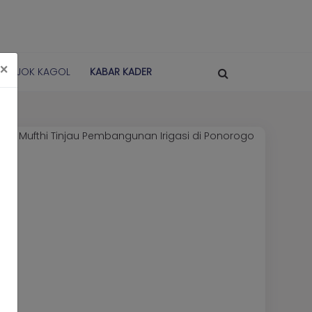
×
POJOK KAGOL
KABAR KADER