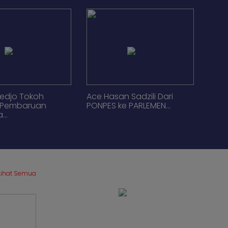
Sagrim Mutiara
Ahmad Doli Kurnia Tanjung
 Dari Timur
: Representasi Pemimpin
otifasi...
Muda...
tedjo Tokoh
Ace Hasan Sadzili Dari
Pembaruan
PONPES ke PARLEMEN...
...
Lihat Semua