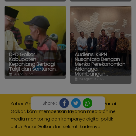
DPD Golkar
Audiensi KSPN
Kabupaten
Nusantara Dengan
Kepahiang Berbagi
Menko Perekonomian
Takjil dan Santunan...
Airlangga:
Membangun...
14 April 2022
24 Agustus 2022
Share :
Kabar Golkar adalah media resmi Internal Partai
Golkar. kami memberikan layanan media online,
media monitoring dan kampanye digital politik
untuk Partai Golkar dan seluruh kadernya.