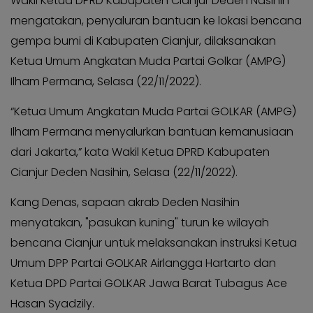
Wakil Ketua DPRD Kabupaten Cianjur Deden Nasihin
KABAR
Kabar
mengatakan, penyaluran bantuan ke lokasi bencana
KADER
Photo
gempa bumi di Kabupaten Cianjur, dilaksanakan
Ketua Umum Angkatan Muda Partai Golkar (AMPG)
Ilham Permana, Selasa (22/11/2022).
“Ketua Umum Angkatan Muda Partai GOLKAR (AMPG)
Ilham Permana menyalurkan bantuan kemanusiaan
dari Jakarta,” kata Wakil Ketua DPRD Kabupaten
Cianjur Deden Nasihin, Selasa (22/11/2022).
Kang Denas, sapaan akrab Deden Nasihin
menyatakan, "pasukan kuning" turun ke wilayah
bencana Cianjur untuk melaksanakan instruksi Ketua
Umum DPP Partai GOLKAR Airlangga Hartarto dan
Ketua DPD Partai GOLKAR Jawa Barat Tubagus Ace
Hasan Syadzily.