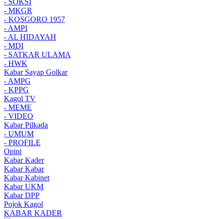
- SOKSI
- MKGR
- KOSGORO 1957
- AMPI
- AL HIDAYAH
- MDI
- SATKAR ULAMA
- HWK
Kabar Sayap Golkar
- AMPG
- KPPG
Kagol TV
- MEME
- VIDEO
Kabar Pilkada
- UMUM
- PROFILE
Opini
Kabar Kader
Kabar Kabar
Kabar Kabinet
Kabar UKM
Kabar DPP
Pojok Kagol
KABAR KADER