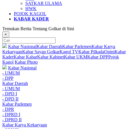
SATKAR ULAMA
HWK
POJOK KAGOL
KABAR KADER
Temukan Berita Tentang Golkar di Sini
×
Kabar Nasional
Kabar Daerah
Kabar Parlemen
Kabar Karya
Kekaryaan
Kabar Sayap Golkar
Kagol TV
Kabar Pilkada
Opini
Kabar
Kader
Kabar Kabar
Kabar Kabinet
Kabar UKM
Kabar DPP
Pojok
Kagol
Kabar Photo
Kabar Nasional
- UMUM
- DPP
Kabar Daerah
- UMUM
- DPD I
- DPD II
Kabar Parlemen
- DPR
- DPRD I
- DPRD II
Kabar Karya Kekaryaan