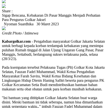
Share :
Sigap Bencana, Kebakaran Di Pasar Manggis Menjadi Perhatian
Para Pengurus Golkar Jaksel
Nyoman Suardhika
30 Maret 2023
Gredit Photo / Istimewa
Kabargolkar.com -
Pengabdian masyarakat Golkar Jakarta Selatan
untuk berbagi kepada korban terdampak kebakaran yang menimpa
puluhan Rumah tinggal di Jalan Ujung Ungaran Gang Pasar, Pasar
Manggis, Setiabudi, berlangsung sukses terlaksana pada, selasa
(28/3/23).
Pada ksempatan tersebut Pelaksana Tugas (Plt) Golkar Kota Jakarta
Selatan, Fauzan Fadel Muhammad, Wakil Ketua Pengabdian
Masyarakat Farah Savira, Wakil Ketua Bidang Kesehatan dan
Lingkungan Hidup Dienis Haning Safitri beserta para pengurus PK
Golkar Kecamatan Setia Budi mendistribusikan bantuan bahan
makanan serta obat obatan untuk para korban musibah kebakaran.
''Ini bantuan yang dititipkan Golkar Jakarta Selatan buat warga
disini. Meski bantuan ini tidak seberapa, namun bisa dimanfaatkan
untuk sementara waktu,,” imbuh Fauzan Fadel Muhammad dalam