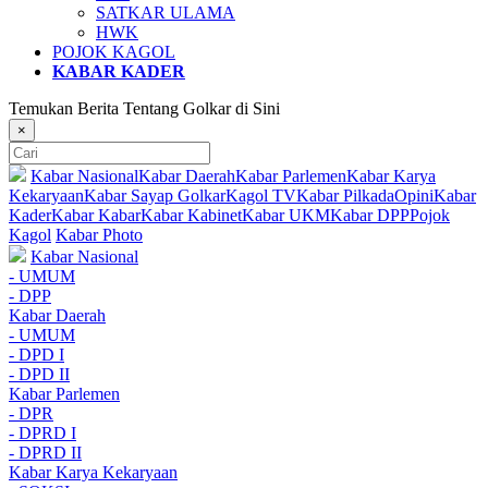
SATKAR ULAMA
HWK
POJOK KAGOL
KABAR KADER
Temukan Berita Tentang Golkar di Sini
×
Kabar Nasional
Kabar Daerah
Kabar Parlemen
Kabar Karya
Kekaryaan
Kabar Sayap Golkar
Kagol TV
Kabar Pilkada
Opini
Kabar
Kader
Kabar Kabar
Kabar Kabinet
Kabar UKM
Kabar DPP
Pojok
Kagol
Kabar Photo
Kabar Nasional
- UMUM
- DPP
Kabar Daerah
- UMUM
- DPD I
- DPD II
Kabar Parlemen
- DPR
- DPRD I
- DPRD II
Kabar Karya Kekaryaan