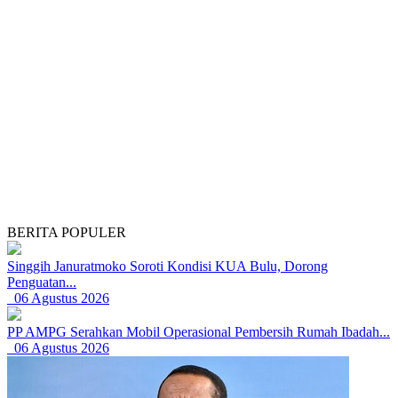
BERITA POPULER
Singgih Januratmoko Soroti Kondisi KUA Bulu, Dorong
Penguatan...
06 Agustus 2026
PP AMPG Serahkan Mobil Operasional Pembersih Rumah Ibadah...
06 Agustus 2026