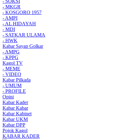
- SOKSI
- MKGR
- KOSGORO 1957
- AMPI
- AL HIDAYAH
- MDI
- SATKAR ULAMA
- HWK
Kabar Sayap Golkar
- AMPG
- KPPG
Kagol TV
- MEME
- VIDEO
Kabar Pilkada
- UMUM
- PROFILE
Opini
Kabar Kader
Kabar Kabar
Kabar Kabinet
Kabar UKM
Kabar DPP
Pojok Kagol
KABAR KADER