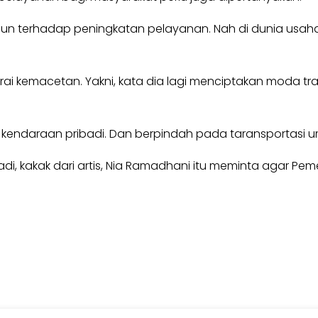
a pun terhadap peningkatan pelayanan. Nah di dunia usah
ai kemacetan. Yakni, kata dia lagi menciptakan moda tr
ndaraan pribadi. Dan berpindah pada taransportasi um
i, kakak dari artis, Nia Ramadhani itu meminta agar Pe