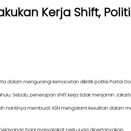
ukan Kerja Shift, Politi
ta dalam mengurangi kemacetan dikritik politisi Partai Golk
 dahulu. Sebab, penerapan shift kerja tidak menjamin Jaka
malah nantinya membuat ASN mengalami kesulitan dalam m
an pelayanan bagi masyarakat perlu juga dipertanyakan.