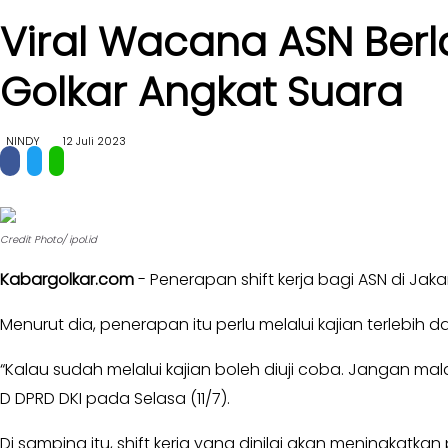
II
Viral Wacana ASN Berlak
Kabar
Kabar
Pilkada
Parlemen
Golkar Angkat Suara
Opini
-
Kabar
DPR
NINDY
12 Juli 2023
Kader
-
DPRD
Kabar
I
Kabar
-
Kabar
Credit Photo/ ipol.id
DPRD
Kabinet
II
Kabargolkar.com
- Penerapan shift kerja bagi ASN di Jakar
Kabar
Kabar
UKM
Menurut dia, penerapan itu perlu melalui kajian terlebih
Karya
Kekaryaan
Kabar
“Kalau sudah melalui kajian boleh diuji coba. Jangan 
DPP
-
D DPRD DKI pada Selasa (11/7).
SOKSI
Pojok
-
Kagol
Di samping itu, shift kerja yang dinilai akan meningkatk