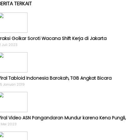
Golkar
BERITA TERKAIT
-
AMPG
-
KPPG
raksi Golkar Soroti Wacana Shift Kerja di Jakarta
Kagol
2 Juli 2023
TV
-
MEME
-
Viral Tabloid Indonesia Barokah, TGB Angkat Bicara
VIDEO
5 Januari 2019
Kabar
Pilkada
-
Viral Video ASN Pangandaran Mundur karena Kena Pungli,
UMUM
1 Mei 2023
-
PROFILE