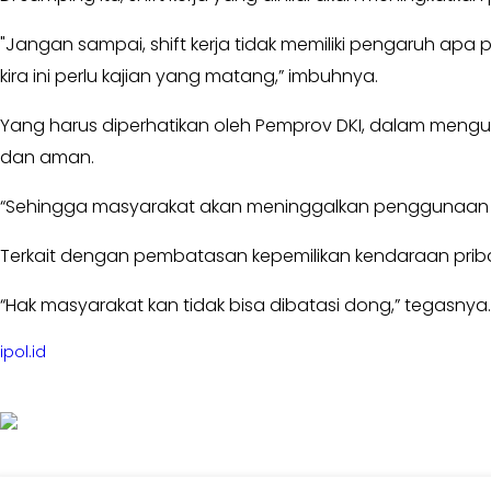
MKGR
Kabar
-
"Jangan sampai, shift kerja tidak memiliki pengaruh ap
Photo
KOSGORO
kira ini perlu kajian yang matang,” imbuhnya.
1957
-
Yang harus diperhatikan oleh Pemprov DKI, dalam mengur
AMPI
dan aman.
-
AL
“Sehingga masyarakat akan meninggalkan penggunaan ke
HIDAYAH
-
Terkait dengan pembatasan kepemilikan kendaraan pribad
MDI
-
“Hak masyarakat kan tidak bisa dibatasi dong,” tegasnya.
SATKAR
ULAMA
ipol.id
-
HWK
Kabar
Sayap