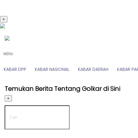
×
Kabar
Kabar
Nasional
Nasional
-
Kabar
UMUM
Daerah
-
MENU
DPP
Kabar
Parlemen
KABAR DPP
KABAR NASIONAL
KABAR DAERAH
KABAR PA
Kabar
Kabar
Daerah
Karya
Temukan Berita Tentang Golkar di Sini
-
Kekaryaan
UMUM
×
-
Kabar
DPD
Sayap
I
Golkar
-
Kagol
DPD
TV