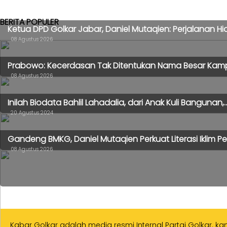
BERITA POPULER
Ketua DPD Golkar Jabar, Daniel Mutaqien: Perjalanan Hid
08 Agustus 2026
Prabowo: Kecerdasan Tak Ditentukan Nama Besar Kampus,
08 Agustus 2026
Inilah Biodata Bahlil Lahadalia, dari Anak Kuli Bangunan,..
20 Agustus 2024
Gandeng BMKG, Daniel Mutaqien Perkuat Literasi Iklim Pet
08 Agustus 2026
Kabar Golkar adalah media resmi Internal Partai Golkar. k