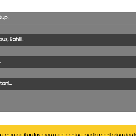
up...
 Bahlil...
.
ani...
ami memberikan layanan media online, media monitoring dan ka