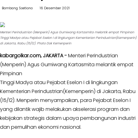
II
Kabar
Bambang Soetiono
16 Desember 2021
Kabar
Pilkada
Parlemen
Opini
-
Menteri Perindustrian (Menperin) Agus Gumiwang Kartasmita melantik empat Pimpinan
Kabar
DPR
Tinggi Madya atau Pejabat Eselon I di lingkungan Kementerian Perindustrian(Kemenperin)
di Jakarta, Rabu (15/12). Photo Dok Kemenperin
Kader
-
DPRD
Kabar
kabargolkar.com, JAKARTA -
Menteri Perindustrian
I
Kabar
(Menperin) Agus Gumiwang Kartasmita melantik empat
-
Kabar
Pimpinan
DPRD
Kabinet
Tinggi Madya atau Pejabat Eselon I di lingkungan
II
Kabar
Kementerian Perindustrian(Kemenperin) di Jakarta, Rabu
Kabar
UKM
(15/12). Menperin menyampaikan, para Pejabat Eselon I
Karya
Kekaryaan
Kabar
yang dilantik wajib melakukan akselerasi program dan
DPP
kebijakan strategis dalam upaya pembangunan industri
-
SOKSI
Pojok
dan pemulihan ekonomi nasional.
-
Kagol