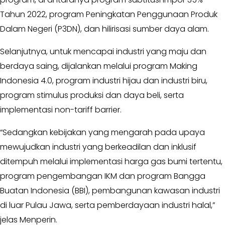
Golkar
Tahun 2022, program Peningkatan Penggunaan Produk
-
Dalam Negeri (P3DN), dan hilirisasi sumber daya alam.
AMPG
-
Selanjutnya, untuk mencapai industri yang maju dan
KPPG
berdaya saing, dijalankan melalui program Making
Kagol
Indonesia 4.0, program industri hijau dan industri biru,
TV
program stimulus produksi dan daya beli, serta
-
implementasi non-tariff barrier.
MEME
-
“Sedangkan kebijakan yang mengarah pada upaya
VIDEO
mewujudkan industri yang berkeadilan dan inklusif
Kabar
ditempuh melalui implementasi harga gas bumi tertentu,
Pilkada
program pengembangan IKM dan program Bangga
-
Buatan Indonesia (BBI), pembangunan kawasan industri
UMUM
di luar Pulau Jawa, serta pemberdayaan industri halal,”
-
PROFILE
jelas Menperin.