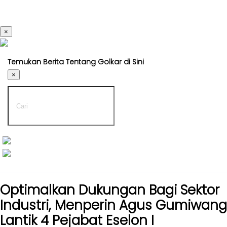
×
Kabar
Kabar
Nasional
Nasional
Temukan Berita Tentang Golkar di Sini
-
Kabar
UMUM
×
Daerah
-
DPP
Kabar
Parlemen
Kabar
Kabar
Daerah
Karya
-
Kekaryaan
UMUM
-
Kabar
DPD
Sayap
Optimalkan Dukungan Bagi Sektor
I
Golkar
Industri, Menperin Agus Gumiwang
-
Kagol
Lantik 4 Pejabat Eselon I
DPD
TV