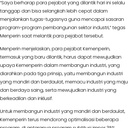
MKGR
“Saya berharap para pejabat yang dilantik hari ini selalu
Kabar
-
tanggap dan bisa selangkah lebih cepat dalam
Photo
KOSGORO
menjalankan tugas-tugasnya guna mencapai sasaran
1957
program-program pembangunan sektor industri,” tegas
-
Menperin saat melantik para pejabat tersebut.
AMPI
-
Menperin menjelaskan, para pejabat Kemenperin,
AL
termasuk yang baru dilantik, harus dapat mewujudkan
HIDAYAH
-
upaya Kemenperin dalam membangun industri, yang
MDI
diarahkan pada tiga prinsip, yaitu membangun industri
-
yang mandiri dan berdaulat, memacu industri yang maju
SATKAR
dan berdaya saing, serta mewujudkan industri yang
ULAMA
berkeadilan dan inklusif.
-
HWK
Untuk membangun industri yang mandiri dan berdaulat,
Kabar
Kemenperin terus mendorong optimalisasi beberapa
Sayap
program, di antaranya program subtitusi impor 35%