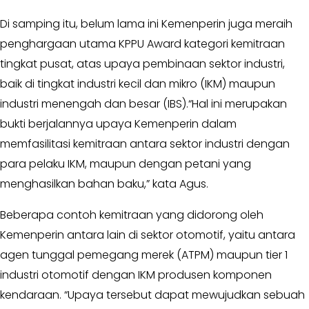
Opini
Di samping itu, belum lama ini Kemenperin juga meraih
penghargaan utama KPPU Award kategori kemitraan
Kabar
Kader
tingkat pusat, atas upaya pembinaan sektor industri,
baik di tingkat industri kecil dan mikro (IKM) maupun
Kabar
industri menengah dan besar (IBS).“Hal ini merupakan
Kabar
bukti berjalannya upaya Kemenperin dalam
Kabar
memfasilitasi kemitraan antara sektor industri dengan
Kabinet
para pelaku IKM, maupun dengan petani yang
menghasilkan bahan baku,” kata Agus.
Kabar
UKM
Beberapa contoh kemitraan yang didorong oleh
Kabar
Kemenperin antara lain di sektor otomotif, yaitu antara
DPP
agen tunggal pemegang merek (ATPM) maupun tier 1
industri otomotif dengan IKM produsen komponen
Pojok
kendaraan. “Upaya tersebut dapat mewujudkan sebuah
Kagol