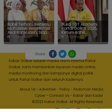
Bahlil Terharu Bertemu
Buka TOT Akademi
Mahasiswi Berprestasi
Partai Golkar 2026,
Asal Banyuasin, Siap...
Ketum Bahlil...
05 Agustus 2026
05 Agustus 2026
Share :
Kabar Golkar adalah media resmi Internal Partai
Golkar. kami memberikan layanan media online,
media monitoring dan kampanye digital politik
untuk Partai Golkar dan seluruh kadernya.
About Us
-
Advertise
-
Policy
-
Pedoman Media
Cyber
-
Contact Us
-
Kabar dari Kader
©2023 Kabar Golkar. All Rights Reserved.