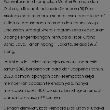
Pernyataan ini disampaikan Menteri Pemuda dan
KABAR
Kabar
KADER
Olahraga Republik Indonesia (Menpora RI) Dito
Photo
Ariotedjo saat membuka secara resmi acara Kick-off
Kuliah Kewirausahaan Pemuda dan Forum Group
Discussion Strategi Sinergi Program Kerja Kedeputian
Bidang Pengembangan Pemuda di Hotel Grand
Sahid Jaya, Tanah Abang - Jakarta, Selasa (9/5)
siang.
Politisi muda Golkar ini menjelaskan, IPP Indonesia
tahun 2019, berdasarkan data dari Bappenas tahun
2020, domain lapangan dan kesempatan kerja
memberikan capaian terendah yaitu hanya
mencapai indeks 40,0 persen dibandingkan empat
domain penyusun IPP lainnya.
Dengan demikian, kata Menpora Dito, upaya-upaya