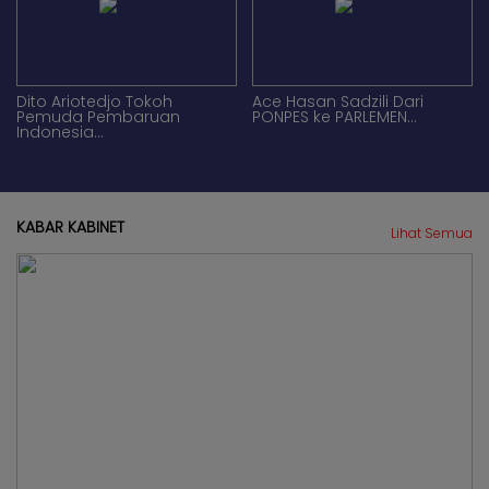
Dito Ariotedjo Tokoh
Ace Hasan Sadzili Dari
Pemuda Pembaruan
PONPES ke PARLEMEN...
Indonesia...
KABAR KABINET
Lihat Semua