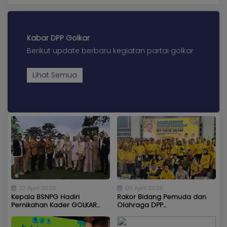
KABAR
Kabar
KADER
Photo
Kabar DPP Golkar
Berikut update berbaru kegiatan partai golkar
Lihat Semua
27 April 2026
05 April 2026
Kepala BSNPG Hadiri
Rakor Bidang Pemuda dan
Pernikahan Kader GOLKAR...
Olahraga DPP...