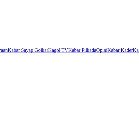
yaan
Kabar Sayap Golkar
Kagol TV
Kabar Pilkada
Opini
Kabar Kader
Ka