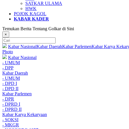
SATKAR ULAMA
HWK
POJOK KAGOL
KABAR KADER
Temukan Berita Tentang Golkar di Sini
×
Kabar Nasional
Kabar Daerah
Kabar Parlemen
Kabar Karya Kekar
Photo
Kabar Nasional
- UMUM
- DPP
Kabar Daerah
- UMUM
- DPD I
- DPD II
Kabar Parlemen
- DPR
- DPRD I
- DPRD II
Kabar Karya Kekaryaan
- SOKSI
- MKGR