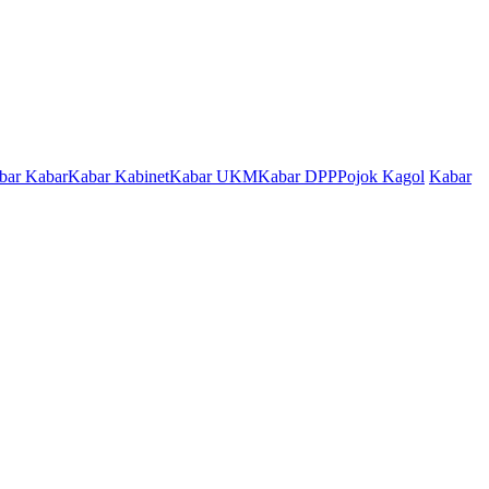
bar Kabar
Kabar Kabinet
Kabar UKM
Kabar DPP
Pojok Kagol
Kabar