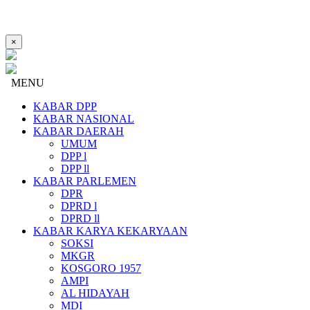
×
MENU
KABAR DPP
KABAR NASIONAL
KABAR DAERAH
UMUM
DPP l
DPP ll
KABAR PARLEMEN
DPR
DPRD l
DPRD ll
KABAR KARYA KEKARYAAN
SOKSI
MKGR
KOSGORO 1957
AMPI
AL HIDAYAH
MDI