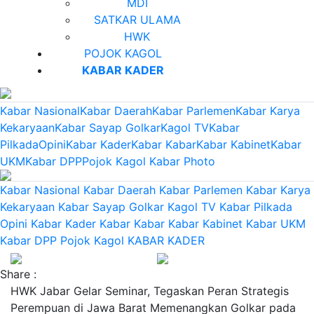
MDI
SATKAR ULAMA
HWK
POJOK KAGOL
KABAR KADER
Kabar Nasional
Kabar Daerah
Kabar Parlemen
Kabar Karya
Kekaryaan
Kabar Sayap Golkar
Kagol TV
Kabar
Pilkada
Opini
Kabar Kader
Kabar Kabar
Kabar Kabinet
Kabar
UKM
Kabar DPP
Pojok Kagol
Kabar Photo
Kabar Nasional
Kabar Daerah
Kabar Parlemen
Kabar Karya
Kekaryaan
Kabar Sayap Golkar
Kagol TV
Kabar Pilkada
Opini
Kabar Kader
Kabar Kabar
Kabar Kabinet
Kabar UKM
Kabar DPP
Pojok Kagol
KABAR KADER
Share :
HWK Jabar Gelar Seminar, Tegaskan Peran Strategis
Perempuan di Jawa Barat Memenangkan Golkar pada