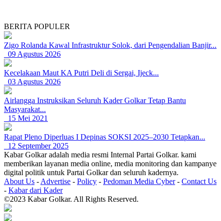
BERITA POPULER
Zigo Rolanda Kawal Infrastruktur Solok, dari Pengendalian Banjir...
09 Agustus 2026
Kecelakaan Maut KA Putri Deli di Sergai, Ijeck...
03 Agustus 2026
Airlangga Instruksikan Seluruh Kader Golkar Tetap Bantu
Masyarakat...
15 Mei 2021
Rapat Pleno Diperluas I Depinas SOKSI 2025–2030 Tetapkan...
12 September 2025
Kabar Golkar adalah media resmi Internal Partai Golkar. kami
memberikan layanan media online, media monitoring dan kampanye
digital politik untuk Partai Golkar dan seluruh kadernya.
About Us
-
Advertise
-
Policy
-
Pedoman Media Cyber
-
Contact Us
-
Kabar dari Kader
©2023 Kabar Golkar. All Rights Reserved.