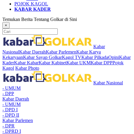
POJOK KAGOL
KABAR KADER
Temukan Berita Tentang Golkar di Sini
×
Kabar
Nasional
Kabar Daerah
Kabar Parlemen
Kabar Karya
Kekaryaan
Kabar Sayap Golkar
Kagol TV
Kabar Pilkada
Opini
Kabar
Kader
Kabar Kabar
Kabar Kabinet
Kabar UKM
Kabar DPP
Pojok
Kagol
Kabar Photo
Kabar Nasional
- UMUM
- DPP
Kabar Daerah
- UMUM
- DPD I
- DPD II
Kabar Parlemen
- DPR
- DPRD I