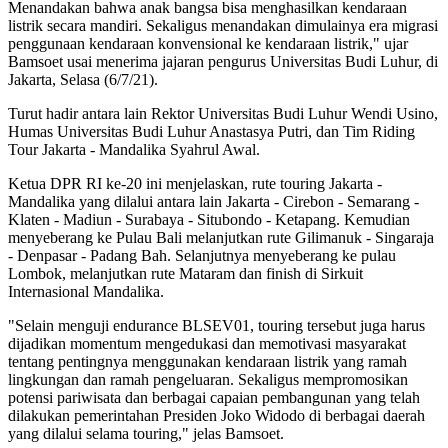
Menandakan bahwa anak bangsa bisa menghasilkan kendaraan
listrik secara mandiri. Sekaligus menandakan dimulainya era migrasi
penggunaan kendaraan konvensional ke kendaraan listrik," ujar
Bamsoet usai menerima jajaran pengurus Universitas Budi Luhur, di
Jakarta, Selasa (6/7/21).
Turut hadir antara lain Rektor Universitas Budi Luhur Wendi Usino,
Humas Universitas Budi Luhur Anastasya Putri, dan Tim Riding
Tour Jakarta - Mandalika Syahrul Awal.
Ketua DPR RI ke-20 ini menjelaskan, rute touring Jakarta -
Mandalika yang dilalui antara lain Jakarta - Cirebon - Semarang -
Klaten - Madiun - Surabaya - Situbondo - Ketapang. Kemudian
menyeberang ke Pulau Bali melanjutkan rute Gilimanuk - Singaraja
- Denpasar - Padang Bah. Selanjutnya menyeberang ke pulau
Lombok, melanjutkan rute Mataram dan finish di Sirkuit
Internasional Mandalika.
"Selain menguji endurance BLSEV01, touring tersebut juga harus
dijadikan momentum mengedukasi dan memotivasi masyarakat
tentang pentingnya menggunakan kendaraan listrik yang ramah
lingkungan dan ramah pengeluaran. Sekaligus mempromosikan
potensi pariwisata dan berbagai capaian pembangunan yang telah
dilakukan pemerintahan Presiden Joko Widodo di berbagai daerah
yang dilalui selama touring," jelas Bamsoet.