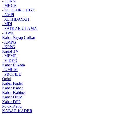
- SOKSI
- MKGR
- KOSGORO 1957
- AMPI
- AL HIDAYAH
- MDI
- SATKAR ULAMA
- HWK
Kabar Sayap Golkar
- AMPG
- KPPG
Kagol TV
- MEME
- VIDEO
Kabar Pilkada
- UMUM
- PROFILE
Opini
Kabar Kader
Kabar Kabar
Kabar Kabinet
Kabar UKM
Kabar DPP
Pojok Kagol
KABAR KADER