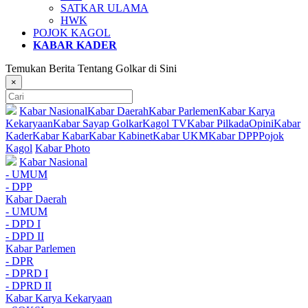
SATKAR ULAMA
HWK
POJOK KAGOL
KABAR KADER
Temukan Berita Tentang Golkar di Sini
×
Kabar Nasional
Kabar Daerah
Kabar Parlemen
Kabar Karya
Kekaryaan
Kabar Sayap Golkar
Kagol TV
Kabar Pilkada
Opini
Kabar
Kader
Kabar Kabar
Kabar Kabinet
Kabar UKM
Kabar DPP
Pojok
Kagol
Kabar Photo
Kabar Nasional
- UMUM
- DPP
Kabar Daerah
- UMUM
- DPD I
- DPD II
Kabar Parlemen
- DPR
- DPRD I
- DPRD II
Kabar Karya Kekaryaan