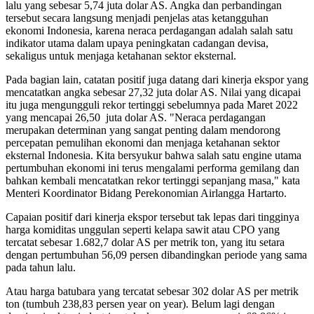
lalu yang sebesar 5,74 juta dolar AS. Angka dan perbandingan
tersebut secara langsung menjadi penjelas atas ketangguhan
ekonomi Indonesia, karena neraca perdagangan adalah salah satu
indikator utama dalam upaya peningkatan cadangan devisa,
sekaligus untuk menjaga ketahanan sektor eksternal.
Pada bagian lain, catatan positif juga datang dari kinerja ekspor yang
mencatatkan angka sebesar 27,32 juta dolar AS. Nilai yang dicapai
itu juga mengungguli rekor tertinggi sebelumnya pada Maret 2022
yang mencapai 26,50 juta dolar AS. "Neraca perdagangan
merupakan determinan yang sangat penting dalam mendorong
percepatan pemulihan ekonomi dan menjaga ketahanan sektor
eksternal Indonesia. Kita bersyukur bahwa salah satu engine utama
pertumbuhan ekonomi ini terus mengalami performa gemilang dan
bahkan kembali mencatatkan rekor tertinggi sepanjang masa," kata
Menteri Koordinator Bidang Perekonomian Airlangga Hartarto.
Capaian positif dari kinerja ekspor tersebut tak lepas dari tingginya
harga komiditas unggulan seperti kelapa sawit atau CPO yang
tercatat sebesar 1.682,7 dolar AS per metrik ton, yang itu setara
dengan pertumbuhan 56,09 persen dibandingkan periode yang sama
pada tahun lalu.
Atau harga batubara yang tercatat sebesar 302 dolar AS per metrik
ton (tumbuh 238,83 persen year on year). Belum lagi dengan