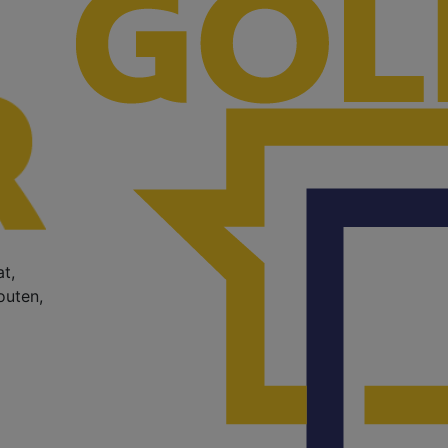
t,
outen,