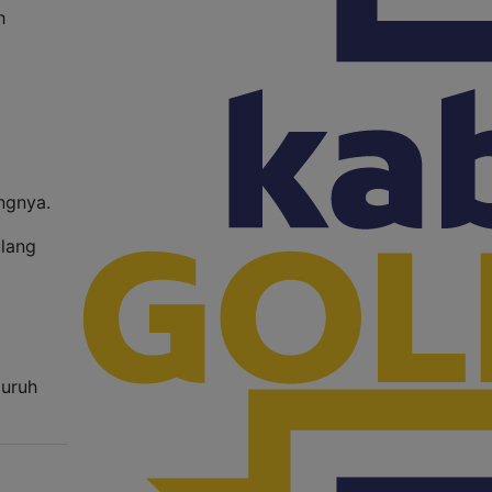
h
ngnya.
ulang
luruh