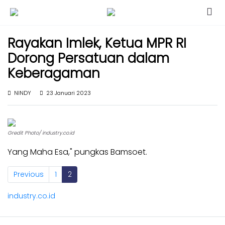
Kabar
Kabar
Rayakan Imlek, Ketua MPR RI
Nasional
Nasional
Dorong Persatuan dalam
Kabar
Kabar
Daerah
Keberagaman
Daerah
Kabar
Kabar
NINDY
23 Januari 2023
Parlemen
Parlemen
Kabar
Kabar
Karya
Karya
Gredit Photo/ industry.co.id
Kekaryaan
Kekaryaan
Yang Maha Esa," pungkas Bamsoet.
Kabar
Kabar
Sayap
Previous
1
2
Sayap
Golkar
Golkar
industry.co.id
Kagol
Kagol
TV
TV