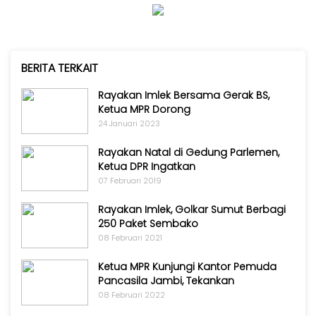
Kabar
Kabar
Pilkada
Pilkada
Opini
Opini
Kabar
BERITA TERKAIT
Kabar
Kader
Kader
Rayakan Imlek Bersama Gerak BS,
Kabar
Ketua MPR Dorong
Kabar
Kabar
24 Januari 2023
Kabar
Kabar
Rayakan Natal di Gedung Parlemen,
Kabar
Kabinet
Ketua DPR Ingatkan
Kabinet
07 Februari 2019
Kabar
Kabar
UKM
Rayakan Imlek, Golkar Sumut Berbagi
UKM
250 Paket Sembako
Kabar
Kabar
08 Februari 2021
DPP
DPP
Ketua MPR Kunjungi Kantor Pemuda
Pojok
Pojok
Pancasila Jambi, Tekankan
Kagol
08 Februari 2022
Kagol
KABAR