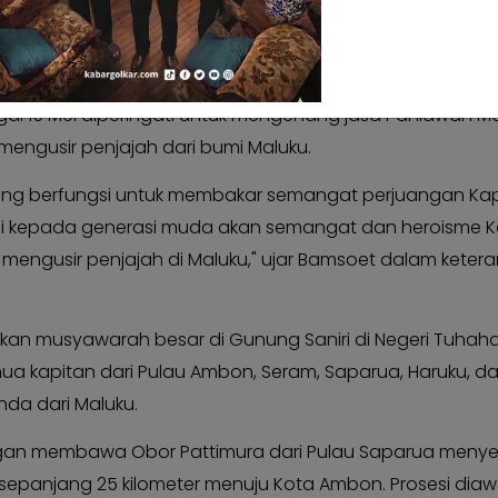
erjuluk Kapitan Pattimura pada tahun 1817 dalam mem
Obor Kapitan Pattimura dalam Peringatan HUT Ke-206 Pa
gal 15 Mei diperingati untuk mengenang jasa Pahlawan M
engusir penjajah dari bumi Maluku.
yang berfungsi untuk membakar semangat perjuangan Ka
li kepada generasi muda akan semangat dan heroisme K
mengusir penjajah di Maluku," ujar Bamsoet dalam keter
kan musyawarah besar di Gunung Saniri di Negeri Tuha
emua kapitan dari Pulau Ambon, Seram, Saparua, Haruku, d
da dari Maluku.
dengan membawa Obor Pattimura dari Pulau Saparua meny
 sepanjang 25 kilometer menuju Kota Ambon. Prosesi diawa