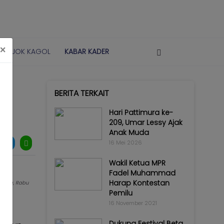
×
POJOK KAGOL
KABAR KADER
BERITA TERKAIT
Hari Pattimura ke-
209, Umar Lessy Ajak
Anak Muda
16 Mei 2026
Wakil Ketua MPR
Fadel Muhammad
Harap Kontestan
karta, Rabu
Pemilu
16 November 2021
i
Dukung Festival Beta