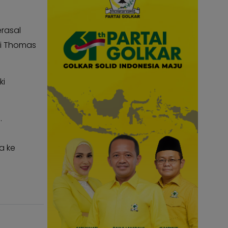
rasal
li Thomas
ki
.
a ke