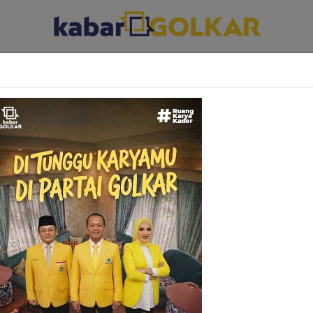
ABAR DAERAH
KABAR PARLEMEN
KABAR KARYA KEKARYAAN
enerasi Muda
 Juang Pattimura
acara HUT ke-206 Pahlawan Nasional Pattimura di Taman Makam Pahlawan Kalibata, Ja
tyo (Bamsoet) meminta generasi muda untuk meneladan