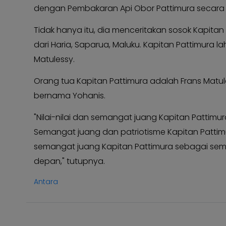
dengan Pembakaran Api Obor Pattimura secara 
Kabar
KABAR
Photo
KADER
Tidak hanya itu, dia menceritakan sosok Kapita
dari Haria, Saparua, Maluku. Kapitan Pattimura 
Matulessy.
Orang tua Kapitan Pattimura adalah Frans Matuless
bernama Yohanis.
"Nilai-nilai dan semangat juang Kapitan Pattimur
Semangat juang dan patriotisme Kapitan Patti
semangat juang Kapitan Pattimura sebagai s
depan," tutupnya.
Antara