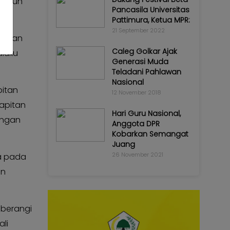
bangun
Pancasila Universitas
Pattimura, Ketua MPR:
21 September 2022
hlawan
Caleg Golkar Ajak
aluku
Generasi Muda
Teladani Pahlawan
Nasional
pitan
12 November 2018
apitan
Hari Guru Nasional,
angan
Anggota DPR
Kobarkan Semangat
Juang
26 November 2021
ha pada
an
eberangi
li