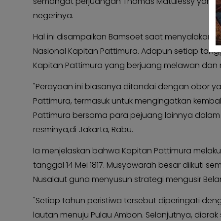
semangat perjuangan Thomas Matulessy yang b
Kabar
negerinya.
Kabar
Pilkada
Pilkada
Hal ini disampaikan Bamsoet saat menyalakan 
Opini
Opini
Nasional Kapitan Pattimura. Adapun setiap tang
Kabar
Kabar
Kapitan Pattimura yang berjuang melawan dan m
Kader
Kader
"Perayaan ini biasanya ditandai dengan obor 
Kabar
Kabar
Kabar
Pattimura, termasuk untuk mengingatkan kemba
Kabar
Pattimura bersama para pejuang lainnya dalam 
Kabar
Kabar
Kabinet
resminya,di Jakarta, Rabu.
Kabinet
Kabar
Kabar
Ia menjelaskan bahwa Kapitan Pattimura melaku
UKM
UKM
tanggal 14 Mei 1817. Musyawarah besar diikuti s
Kabar
Kabar
Nusalaut guna menyusun strategi mengusir Belan
DPP
DPP
"Setiap tahun peristiwa tersebut diperingati 
Pojok
Pojok
lautan menuju Pulau Ambon. Selanjutnya, diarak
Kagol
Kagol