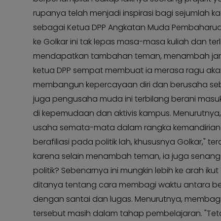
rupanya telah menjadi inspirasi bagi sejumlah k
sebagai Ketua DPP Angkatan Muda Pembaharuan I
ke Golkar ini tak lepas masa-masa kuliah dan ter
mendapatkan tambahan teman, menambah jaring
ketua DPP sempat membuat ia merasa ragu akan
membangun kepercayaan diri dan berusaha sebai
juga pengusaha muda ini terbilang berani masuk k
di kepemudaan dan aktivis kampus. Menurutnya, m
usaha semata-mata dalam rangka kemandirian e
berafiliasi pada politik lah, khususnya Golkar," t
karena selain menambah teman, ia juga senan
politik? Sebenarnya ini mungkin lebih ke arah i
ditanya tentang cara membagi waktu antara berb
dengan santai dan lugas. Menurutnya, membagi
tersebut masih dalam tahap pembelajaran. "Tetap