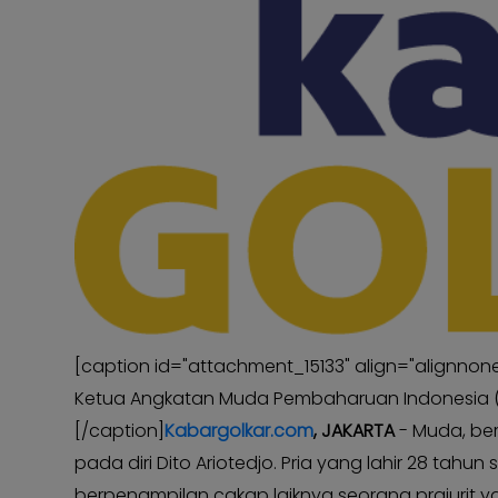
Kabar
KABAR
Photo
KADER
[caption id="attachment_15133" align="alignnone
Ketua Angkatan Muda Pembaharuan Indonesia (AMPI
[/caption]
Kabargolkar.com
, JAKARTA
- Muda, ber
pada diri Dito Ariotedjo. Pria yang lahir 28 tahun 
berpenampilan cakap laiknya seorang prajurit ya