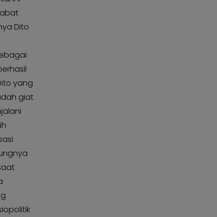
jabat
nya Dito
sebagai
erhasil
Dito yang
udah giat
jalani
ih
sasi
jungnya
Saat
a
ng
opolitik