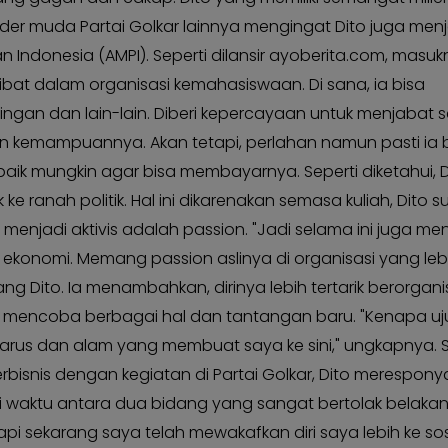
ader muda Partai Golkar lainnya mengingat Dito juga men
ndonesia (AMPI). Seperti dilansir ayoberita.com, masuk
libat dalam organisasi kemahasiswaan. Di sana, ia bisa
an dan lain-lain. Diberi kepercayaan untuk menjabat 
 kemampuannya. Akan tetapi, perlahan namun pasti ia b
k mungkin agar bisa membayarnya. Seperti diketahui, 
e ranah politik. Hal ini dikarenakan semasa kuliah, Dito s
enjadi aktivis adalah passion. "Jadi selama ini juga men
konomi. Memang passion aslinya di organisasi yang leb
erang Dito. Ia menambahkan, dirinya lebih tertarik berorgani
g mencoba berbagai hal dan tantangan baru. "Kenapa u
kut arus dan alam yang membuat saya ke sini," ungkapnya. 
isnis dengan kegiatan di Partai Golkar, Dito merespony
 waktu antara dua bidang yang sangat bertolak belaka
i sekarang saya telah mewakafkan diri saya lebih ke sosi