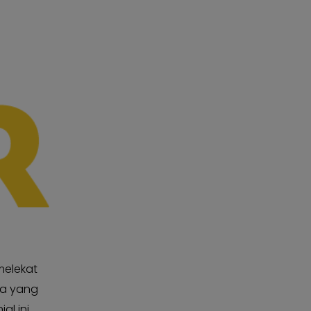
melekat
nya yang
al ini