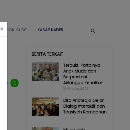
×
POJOK KAGOL
KABAR KADER
BERITA TERKAIT
Terbukti Partainya
Anak Muda dan
Berprestasi,
Airlangga Kenalkan
19 Oktober 2023
Dito Ariotedjo Gelar
Dialog Interaktif dan
Tausiyah Ramadhan
20 April 2022
Muda dan