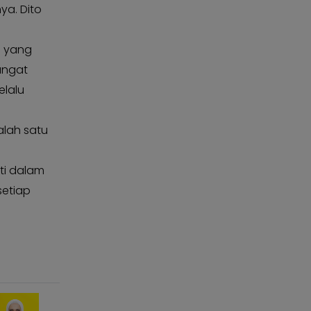
ya. Dito
u yang
angat
elalu
salah satu
nti dalam
setiap