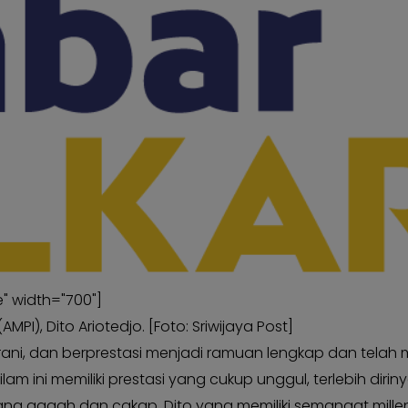
" width="700"]
), Dito Ariotedjo. [Foto: Sriwijaya Post]
ani, dan berprestasi menjadi ramuan lengkap dan telah 
silam ini memiliki prestasi yang cukup unggul, terlebih diri
ng gagah dan cakap. Dito yang memiliki semangat milleni