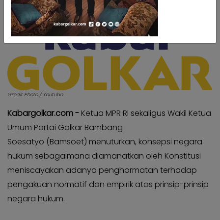
Kabar
Kabar
Pilkada
Pilkada
Opini
Opini
Kabar
Kabar
Kader
Kader
Kabar
Kabar
Kabar
Gredit Photo / Youtube
Kabar
Kabar
Kabar
Kabargolkar.com -
Ketua MPR RI sekaligus Wakil Ketua
Kabinet
Kabinet
Umum Partai Golkar Bambang
Kabar
Kabar
Soesatyo (Bamsoet) menuturkan, konsepsi negara
UKM
UKM
hukum sebagaimana diamanatkan oleh Konstitusi
Kabar
Kabar
meniscayakan adanya penghormatan terhadap
DPP
DPP
pengakuan normatif dan empirik atas prinsip-prinsip
Pojok
Pojok
negara hukum.
Kagol
Kagol