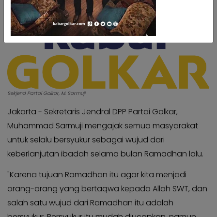
Kabar
Kabar
Pilkada
Pilkada
Opini
Opini
Kabar
Kabar
Kader
Kader
Kabar
Kabar
Kabar
Sekjend Partai Golkar, M. Sarmuji
Kabar
Kabar
Kabar
Jakarta - Sekretaris Jendral DPP Partai Golkar,
Kabinet
Kabinet
Muhammad Sarmuji mengajak semua masyarakat
Kabar
Kabar
untuk selalu bersyukur sebagai wujud dari
UKM
UKM
keberlanjutan ibadah selama bulan Ramadhan lalu.
Kabar
Kabar
"Karena tujuan Ramadhan itu agar kita menjadi
DPP
DPP
orang-orang yang bertaqwa kepada Allah SWT, dan
Pojok
Pojok
salah satu wujud dari Ramadhan itu adalah
Kagol
Kagol
bersyukur. Bersyukur itu mudah diucapkan, namun