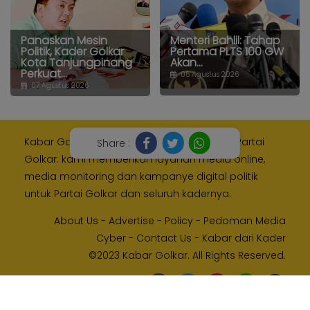
Panaskan Mesin
Menteri Bahlil: Tahap
Politik, Kader Golkar
Pertama PLTS 100 GW
Kota Tanjungpinang
Akan...
Perkuat...
05 Agustus 2026
07 Agustus 2026
Kabar Golkar adalah media resmi Internal Partai
Share :
Golkar. kami memberikan layanan media online,
media monitoring dan kampanye digital politik
untuk Partai Golkar dan seluruh kadernya.
About Us
-
Advertise
-
Policy
-
Pedoman Media
Cyber
-
Contact Us
-
Kabar dari Kader
©2023 Kabar Golkar. All Rights Reserved.