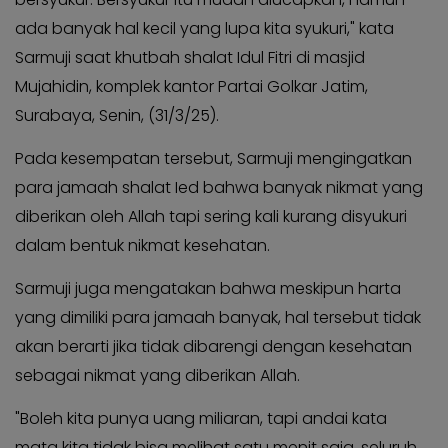
KABAR
Kabar
ada banyak hal kecil yang lupa kita syukuri," kata
KADER
Photo
Sarmuji saat khutbah shalat Idul Fitri di masjid
Mujahidin, komplek kantor Partai Golkar Jatim,
Surabaya, Senin, (31/3/25).
Pada kesempatan tersebut, Sarmuji mengingatkan
para jamaah shalat Ied bahwa banyak nikmat yang
diberikan oleh Allah tapi sering kali kurang disyukuri
dalam bentuk nikmat kesehatan.
Sarmuji juga mengatakan bahwa meskipun harta
yang dimiliki para jamaah banyak, hal tersebut tidak
akan berarti jika tidak dibarengi dengan kesehatan
sebagai nikmat yang diberikan Allah.
"Boleh kita punya uang miliaran, tapi andai kata
mata kita tidak bisa melihat satu menit saja, seluruh