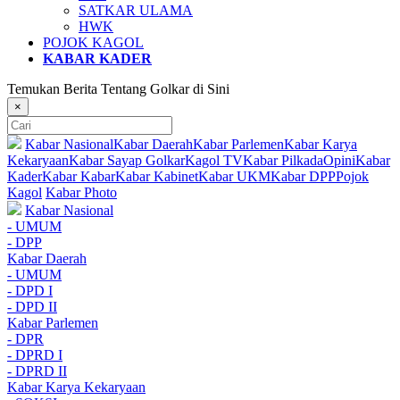
SATKAR ULAMA
HWK
POJOK KAGOL
KABAR KADER
Temukan Berita Tentang Golkar di Sini
×
Kabar Nasional
Kabar Daerah
Kabar Parlemen
Kabar Karya
Kekaryaan
Kabar Sayap Golkar
Kagol TV
Kabar Pilkada
Opini
Kabar
Kader
Kabar Kabar
Kabar Kabinet
Kabar UKM
Kabar DPP
Pojok
Kagol
Kabar Photo
Kabar Nasional
- UMUM
- DPP
Kabar Daerah
- UMUM
- DPD I
- DPD II
Kabar Parlemen
- DPR
- DPRD I
- DPRD II
Kabar Karya Kekaryaan