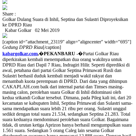
Share :
Golkar Dulang Suara di Inhil, Septina dan Sulastri Diproyeksikan
ke DPRD Riau
Kabar Golkar
02 Mei 2019
[caption id="attachment_23119" align="aligncenter" width="695"]
Gedung DPRD Riau
[/caption]
kabargolkar.com
,
�
PEKANBARU -
�Partai Golkar Riau
diperkirakan kembali menempatkan dua orang wakilnya untuk
DPRD Riau dari Dapil 7 Riau, Indragiri Hilir. Seperti diprediksi di
awal, petahana dari partai Golkar Septina Primawati Rusli dan
Sulastri berhasil duduk kembali menjadi wakil rakyat dan
menambah kuota perempuan di DPRD. Dari data yang dihimpun
CAKAPLAH.com baik dari internal partai dan Timses masing-
masing calon, perolehan suara Golkar di Inhil didominasi oleh
kedua srikandi Golkar tersebut. Dimana, pada Pileg kali ini, dari 20
kecamatan se kabupaten Inhil, Septina Primawati dan Sulastri sama-
sama mendapatkan suara lebih 21 ribu per orang. Sulastri unggul
sedikit dengan total suara 21.534, sedangkan Septina 21.283. Total
suara keduanya mendominasi perolehan suara Golkar. Bagaimana
tidak, di urutan ketiga Aprizon hanya berhasil mengumpulkan suara
1.561 suara. Sedangkan 5 orang Caleg lain sesama Golkar
digabungkan suaranya hanya mencapai 12.888 suara. Dengan hasil