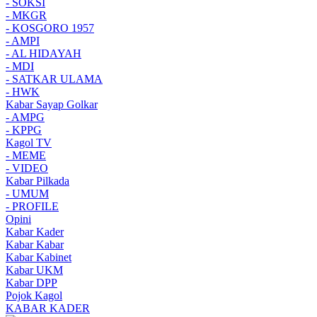
- SOKSI
- MKGR
- KOSGORO 1957
- AMPI
- AL HIDAYAH
- MDI
- SATKAR ULAMA
- HWK
Kabar Sayap Golkar
- AMPG
- KPPG
Kagol TV
- MEME
- VIDEO
Kabar Pilkada
- UMUM
- PROFILE
Opini
Kabar Kader
Kabar Kabar
Kabar Kabinet
Kabar UKM
Kabar DPP
Pojok Kagol
KABAR KADER