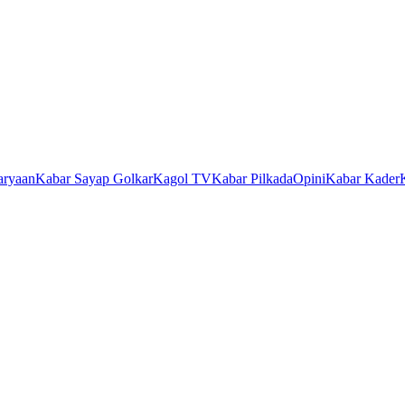
aryaan
Kabar Sayap Golkar
Kagol TV
Kabar Pilkada
Opini
Kabar Kader