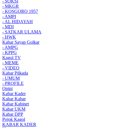
- SOKSI
- MKGR
- KOSGORO 1957
- AMPI
- AL HIDAYAH
- MDI
- SATKAR ULAMA
- HWK
Kabar Sayap Golkar
- AMPG
- KPPG
Kagol TV
- MEME
- VIDEO
Kabar Pilkada
- UMUM
- PROFILE
Opini
Kabar Kader
Kabar Kabar
Kabar Kabinet
Kabar UKM
Kabar DPP
Pojok Kagol
KABAR KADER