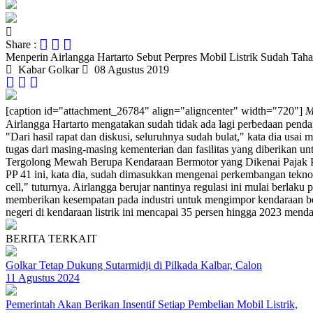
Share :
Menperin Airlangga Hartarto Sebut Perpres Mobil Listrik Sudah Tahap
Kabar Golkar
08 Agustus 2019
[caption id="attachment_26784" align="aligncenter" width="720"]
M
Airlangga Hartarto mengatakan sudah tidak ada lagi perbedaan pendapat 
"Dari hasil rapat dan diskusi, seluruhnya sudah bulat," kata dia usai
tugas dari masing-masing kementerian dan fasilitas yang diberikan u
Tergolong Mewah Berupa Kendaraan Bermotor yang Dikenai Pajak Pen
PP 41 ini, kata dia, sudah dimasukkan mengenai perkembangan teknol
cell," tuturnya. Airlangga berujar nantinya regulasi ini mulai berla
memberikan kesempatan pada industri untuk mengimpor kendaraan be
negeri di kendaraan listrik ini mencapai 35 persen hingga 2023 menda
BERITA TERKAIT
Golkar Tetap Dukung Sutarmidji di Pilkada Kalbar, Calon
11 Agustus 2024
Pemerintah Akan Berikan Insentif Setiap Pembelian Mobil Listrik,