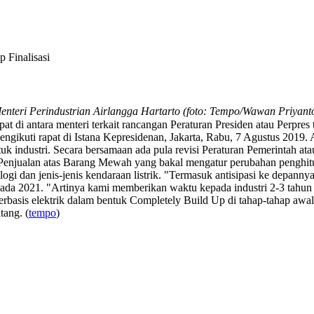
 Finalisasi
enteri Perindustrian Airlangga Hartarto (foto: Tempo/Wawan Priyant
di antara menteri terkait rancangan Peraturan Presiden atau Perpres ten
 mengikuti rapat di Istana Kepresidenan, Jakarta, Rabu, 7 Agustus 2019.
ntuk industri. Secara bersamaan ada pula revisi Peraturan Pemerintah
jualan atas Barang Mewah yang bakal mengatur perubahan penghitunga
ogi dan jenis-jenis kendaraan listrik. "Termasuk antisipasi ke depan
ku pada 2021. "Artinya kami memberikan waktu kepada industri 2-3 tahun
rbasis elektrik dalam bentuk Completely Build Up di tahap-tahap aw
tang. (
tempo
)