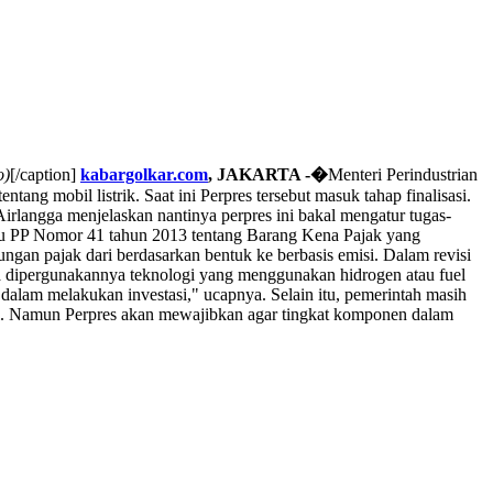
o)
[/caption]
kabargolkar.com
, JAKARTA -�
Menteri Perindustrian
tang mobil listrik. Saat ini Perpres tersebut masuk tahap finalisasi.
 Airlangga menjelaskan nantinya perpres ini bakal mengatur tugas-
 atau PP Nomor 41 tahun 2013 tentang Barang Kena Pajak yang
n pajak dari berdasarkan bentuk ke berbasis emisi. Dalam revisi
nya dipergunakannya teknologi yang menggunakan hidrogen atau fuel
 dalam melakukan investasi," ucapnya. Selain itu, pemerintah masih
al. Namun Perpres akan mewajibkan agar tingkat komponen dalam