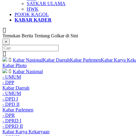
SATKAR ULAMA
HWK
POJOK KAGOL
KABAR KADER
Temukan Berita Tentang Golkar di Sini
×
Kabar Nasional
Kabar Daerah
Kabar Parlemen
Kabar Karya Kek
Kabar Photo
Kabar Nasional
- UMUM
- DPP
Kabar Daerah
- UMUM
- DPD I
- DPD II
Kabar Parlemen
- DPR
- DPRD I
- DPRD II
Kabar Karya Kekaryaan