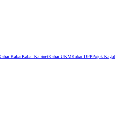
Kabar Kabar
Kabar Kabinet
Kabar UKM
Kabar DPP
Pojok Kagol