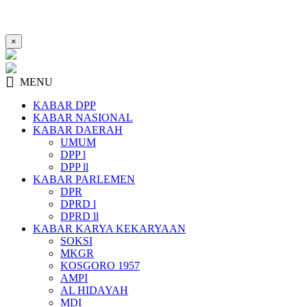
×
MENU
KABAR DPP
KABAR NASIONAL
KABAR DAERAH
UMUM
DPP l
DPP ll
KABAR PARLEMEN
DPR
DPRD l
DPRD ll
KABAR KARYA KEKARYAAN
SOKSI
MKGR
KOSGORO 1957
AMPI
AL HIDAYAH
MDI