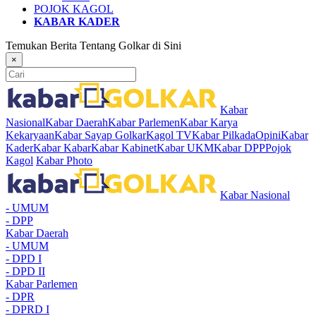
POJOK KAGOL
KABAR KADER
Temukan Berita Tentang Golkar di Sini
×
Kabar
Nasional
Kabar Daerah
Kabar Parlemen
Kabar Karya
Kekaryaan
Kabar Sayap Golkar
Kagol TV
Kabar Pilkada
Opini
Kabar
Kader
Kabar Kabar
Kabar Kabinet
Kabar UKM
Kabar DPP
Pojok
Kagol
Kabar Photo
Kabar Nasional
- UMUM
- DPP
Kabar Daerah
- UMUM
- DPD I
- DPD II
Kabar Parlemen
- DPR
- DPRD I