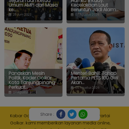
Sejarah dan Ketua
Hamka B Kady:
Umum AMPI dari Masa
Kecelakaan Laut
ke...
Beruntun Jadi Alarm...
28 Juni 2023
07 Agustus 2026
Panaskan Mesin
Menteri Bahlil: Tahap
Politik, Kader Golkar
Pertama PLTS 100 GW
Kota Tanjungpinang
Akan...
Perkuat...
05 Agustus 2026
07 Agustus 2026
Share :
Kabar Golkar adalah media resmi Internal Partai
Golkar. kami memberikan layanan media online,