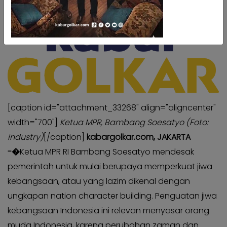
Kabar
Kabar
Pilkada
Pilkada
Opini
Opini
Kabar
Kabar
Kader
Kader
Kabar
Kabar
Kabar
Kabar
[caption id="attachment_33268" align="aligncenter"
Kabar
Kabar
width="700"]
Ketua MPR, Bambang Soesatyo (Foto:
Kabinet
Kabinet
industry)
[/caption]
kabargolkar.com, JAKARTA
Kabar
Kabar
-�
Ketua MPR RI Bambang Soesatyo mendesak
UKM
UKM
pemerintah untuk mulai berupaya memperkuat jiwa
Kabar
Kabar
kebangsaan, atau yang lazim dikenal dengan
DPP
DPP
ungkapan nation character building. Penguatan jiwa
Pojok
Pojok
kebangsaan Indonesia ini relevan menyasar orang
Kagol
Kagol
muda Indonesia, karena perubahan zaman dan