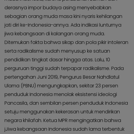
KABAR
Kabar
derasnya impor budaya asing menyebabkan
KADER
Photo
sebagian orang muda masa kini nyaris kehilangan
jati diri ke-Indonesia-annya. Ada indikasi lunturnya
jiwa kebangsaan di kalangan orang muda.
Ditemukan fakta bahwa sikap dan pola pikir intoleran
serta radikalisme sudah menyusup ke satuan
pendidikan tingkat dasar hingga atas. Lalu, 10
perguruan tinggi sudah terpapar radikalisme. Pada
pertengahan Juni 2019, Pengurus Besar Nahdlatul
Ulama (PBNU) mengungkapkan, sekitar 23 persen
penduduk Indonesia menolak eksistensi ideologi
Pancasila, dan sembilan persen penduduk Indonesia
setuju menggunakan kekerasan untuk mendirikan
negara khilafah. Ketua MPR mengingatkan bahwa
jJiwa kebangsaan Indonesia sudah lama terbentuk