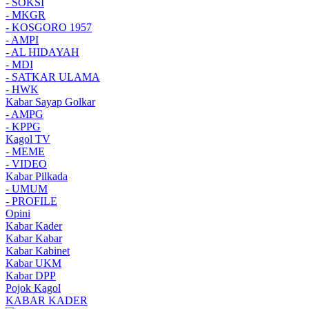
- SOKSI
- MKGR
- KOSGORO 1957
- AMPI
- AL HIDAYAH
- MDI
- SATKAR ULAMA
- HWK
Kabar Sayap Golkar
- AMPG
- KPPG
Kagol TV
- MEME
- VIDEO
Kabar Pilkada
- UMUM
- PROFILE
Opini
Kabar Kader
Kabar Kabar
Kabar Kabinet
Kabar UKM
Kabar DPP
Pojok Kagol
KABAR KADER