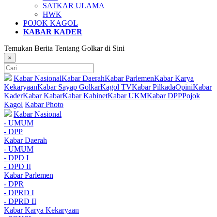
SATKAR ULAMA
HWK
POJOK KAGOL
KABAR KADER
Temukan Berita Tentang Golkar di Sini
×
Kabar Nasional
Kabar Daerah
Kabar Parlemen
Kabar Karya
Kekaryaan
Kabar Sayap Golkar
Kagol TV
Kabar Pilkada
Opini
Kabar
Kader
Kabar Kabar
Kabar Kabinet
Kabar UKM
Kabar DPP
Pojok
Kagol
Kabar Photo
Kabar Nasional
- UMUM
- DPP
Kabar Daerah
- UMUM
- DPD I
- DPD II
Kabar Parlemen
- DPR
- DPRD I
- DPRD II
Kabar Karya Kekaryaan